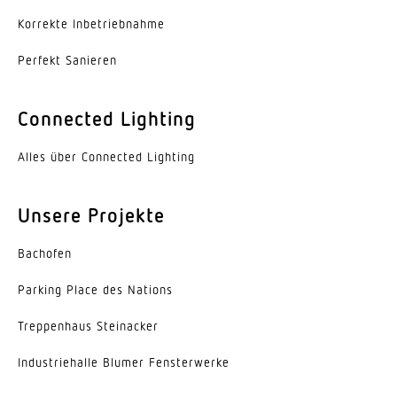
Korrekte Inbe­trieb­nahme
Schutzklasse
I
Perfekt Sanieren
Umgebungstemperatur
Connected Lighting
-20...45 °C
Alles über Connected Lighting
Werkstoff des Gehäuses
Stahl
Unsere Projekte
Farbe
weiss
Bachofen
Werkstoff der Abdeckung
Parking Place des Nations
Acrylglas opal
Trep­penhaus Steinacker
Ausstrahlungswinkel
Indus­trie­halle Blumer Fensterwerke
105°