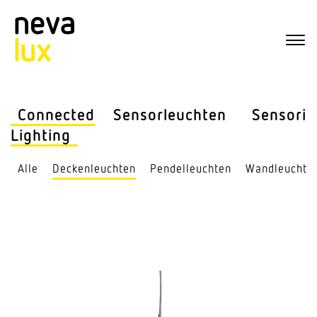
Connected
Sensor­leuchten
Sensorik
Lighting
Alle
Decken­leuchten
Pendel­leuchten
Wand­leuchte