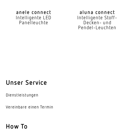
SDCM3
anele connect
aluna connect
Intelligente LED
Intelligente Stoff-
Farbwiedergabeindex CRI
Panelleuchte
Decken- und
80-89
Pendel-Leuchten
Art der Verdrahtung
geeignet für Durchgangsverdrahtung
Leuchtmittel
LED
Austauschbares Betriebsgerät
Unser Service
Ja
Dienst­leis­tungen
Lebensdauer LED (25 °C)
Vereinbare einen Termin
70000 h
Schutzart
How To
IP20