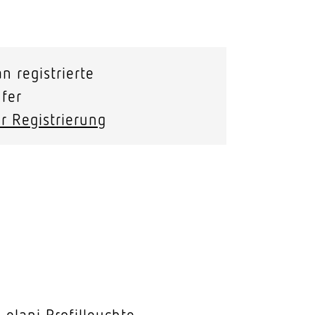
Stras­sen­leuchten
Wand­leuchten
n registrierte
fer
r Registrierung
 elani Profilleuchte