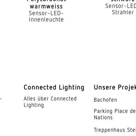
Sensor-LE
warmweiss
Strahler
Sensor-LED-
Innenleuchte
Connected Lighting
Unsere Proje
­
Alles über Connected
Bachofen
Lighting
Parking Place d
Nations
Trep­penhaus Ste