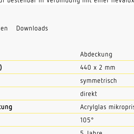
nen
Downloads
Abdeckung
)
440 x 2 mm
symmetrisch
direkt
kung
Acrylglas mikropr
105°
5 Jahre