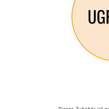
Wand­leuchten
System­kom­po­ne
Dieses Zubehör ist n