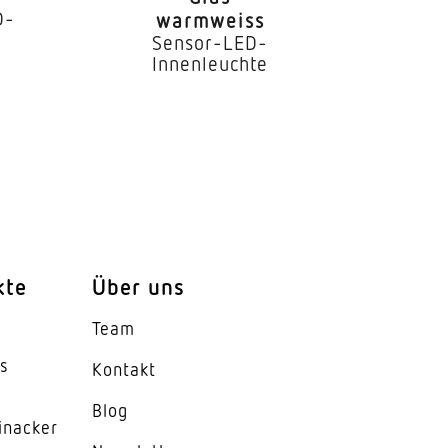
D-
warmweiss
Sensor-LED-
Innenleuchte
kte
Über uns
Team
es
Kontakt
Blog
inacker