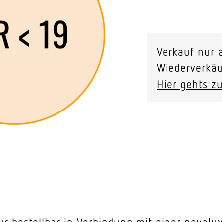
Video-Sensorik
ayana
Diffusor
nten
Verkauf nur a
440
Wiederverkäu
CDP
Hier gehts zu
Menge
ur bestellbar in Verbindung mit einer nevalux