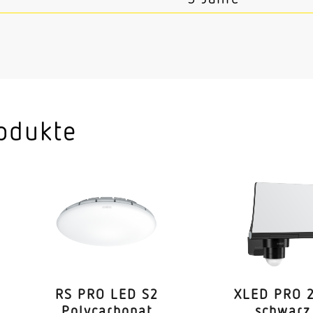
odukte
RS PRO LED S2
XLED PRO 
Poly­car­bonat
schwarz