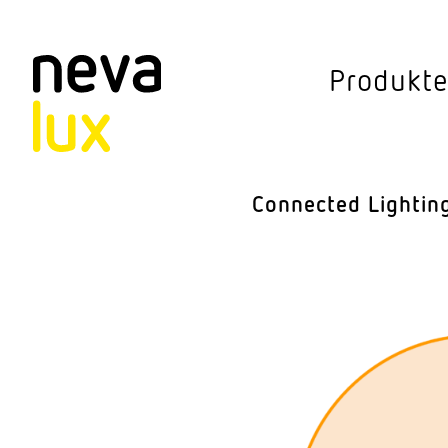
Vev
Produkt
Connected Li
Aussen­leuchten
Connected Lightin
Decken­leuchten
Pendel­leuchten
Sensorik
Steh­leuchten
Stras­sen­leuchte