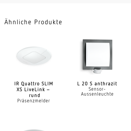
Mit Fernbedienung
Nein
Ähnliche Produkte
Abmessungen (L x B x H)
71 x 120 x 120 mm
Sensortechnologie
Ultraschall
US-Technik
40 kHz
IR Quattro SLIM
L 20 S anthrazit
Sensor-
XS LiveLink –
Vernetzung
Aussenleuchte
rund
Ja
Präsenzmelder
Art der Vernetzung
Master/Slave