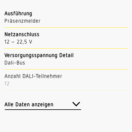
Ausführung
Präsenzmelder
Netzanschluss
12 – 22,5 V
Versorgungsspannung Detail
Dali-Bus
Anzahl DALI-Teilnehmer
12
Mit Busankopplung
Ja
Alle Daten anzeigen
Einstellungen via
Bus