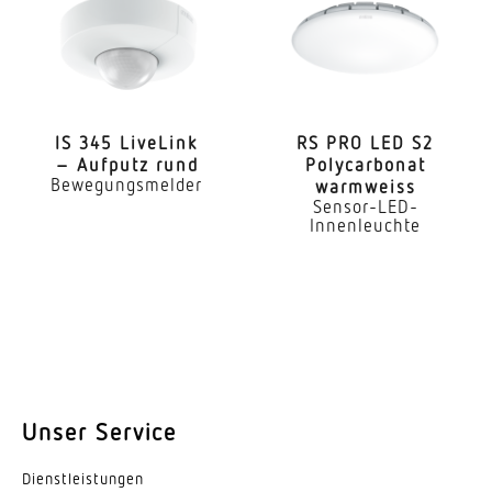
Vernetzung via
DALI-Bus
Anwendung, Ort
Innenbereich
IS 345 LiveLink
RS PRO LED S2
Anwendung, Raum
– Aufputz rund
Poly­car­bonat
Flur / Gang Innenbereich
Bewegungsmelder
warmweiss
Sensor-LED-
Innenleuchte
Montageort
Decke
Montageart
Unterputz
Montagehöhe
2,50 – 3,5 m
Unser Service
optimale Montagehöhe
Dienst­leis­tungen