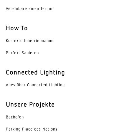
2,8 m
Vereinbare einen Termin
Montagehöhe max
3,50 m
How To
Mit Bewegungsmelder
Korrekte Inbe­trieb­nahme
Ja
Perfekt Sanieren
Erfassungswinkel
Gang 360 °
Connected Lighting
Öffnungswinkel
180 °
Alles über Connected Lighting
Unterkriechschutz
Unsere Projekte
Ja
Bachofen
segmentweise Ausblendung
Nein
Parking Place des Nations