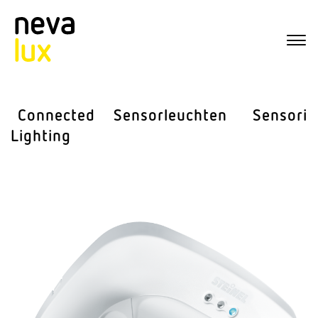
Connected
Sensor­leuchten
Sensorik
Lighting