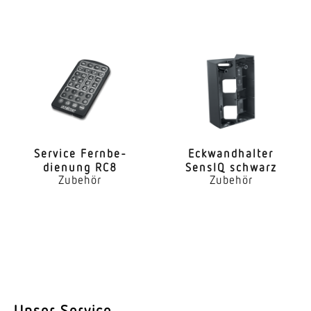
Service Fern­be­
Eckwand­halter
dienung RC8
SensIQ schwarz
Zubehör
Zubehör
Unser Service