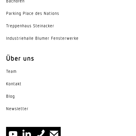
Bachofen
Parking Place des Nations
Trep­penhaus Steinacker
Indus­trie­halle Blumer Fensterwerke
Über uns
Team
Kontakt
Blog
News­letter