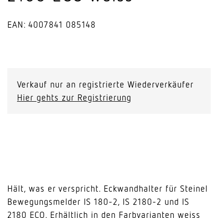
EAN: 4007841 085148
Eckwandhalter
für
IS
Verkauf nur an registrierte Wiederverkäufer
180-
Hier gehts zur Registrierung
2,
IS
2180-
2
und
IS
2180
Hält, was er verspricht. Eckwandhalter für Steinel
ECO
Bewegungsmelder IS 180-2, IS 2180-2 und IS
weiss
2180 ECO. Erhältlich in den Farbvarianten weiss