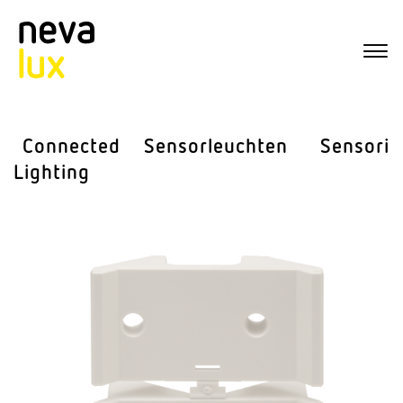
Connected
Sensor­leuchten
Sensorik
Lighting