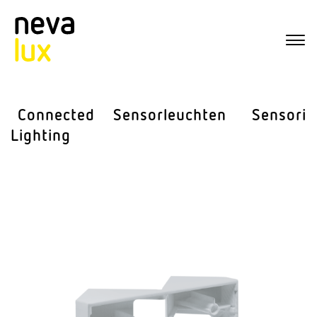
Connected
Sensor­leuchten
Sensorik
Lighting