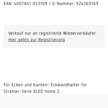
EAN: 4007841 053109
E-Nummer: 924360169
Eckwandhalter
XLED
home
Verkauf nur an registrierte Wiederverkäufer
2
Hier gehts zur Registrierung
silber
Menge
Für Ecken und Kanten! Eckwandhalter für
Strahler-Serie XLED home 2.