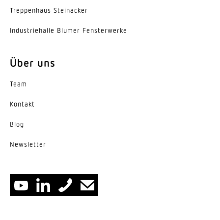
Trep­penhaus Steinacker
Indus­trie­halle Blumer Fensterwerke
Über uns
Team
Kontakt
Blog
News­letter