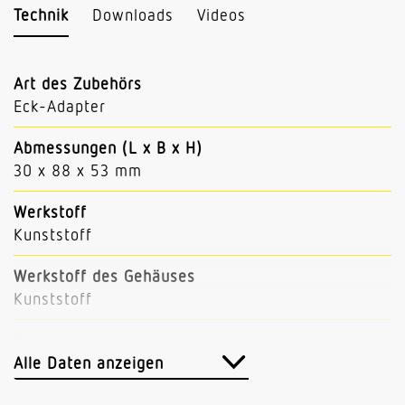
Technik
Downloads
Videos
Art des Zubehörs
Eck-Adapter
Abmessungen (L x B x H)
30 x 88 x 53 mm
Werkstoff
Kunststoff
Werkstoff des Gehäuses
Kunststoff
Farbe
Silber
Alle Daten anzeigen
Herstellergarantie