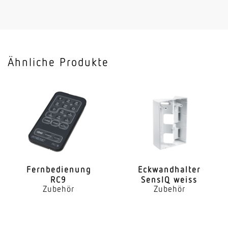
3 Jahre
Ähnliche Produkte
Fern­be­dienung
Eckwand­halter
RC9
SensIQ weiss
Zubehör
Zubehör