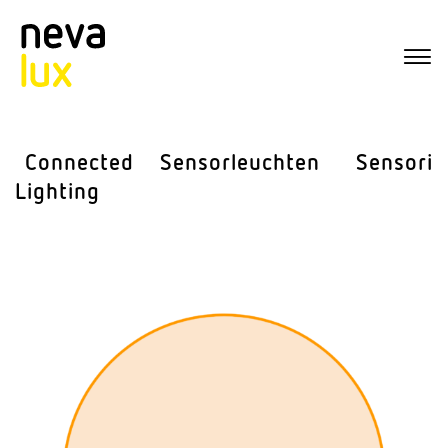
Connected
Sensor­leuchten
Sensorik
Lighting