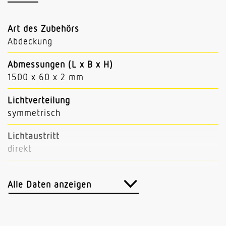
Art des Zubehörs
Abdeckung
Abmessungen (L x B x H)
1500 x 60 x 2 mm
Lichtverteilung
symmetrisch
Lichtaustritt
direkt
Werkstoff der Abdeckung
Acrylglas mikroprismatisch
Alle Daten anzeigen
Ausstrahlungswinkel
105°