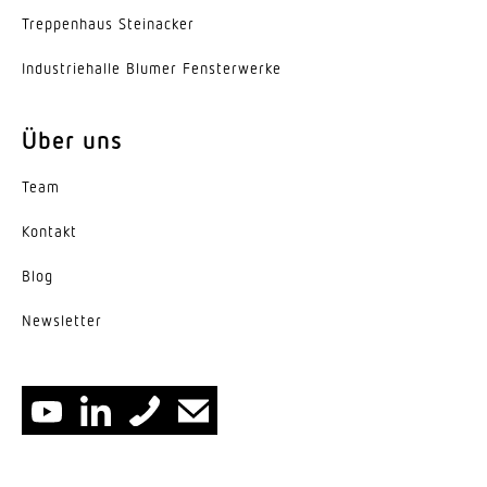
Trep­penhaus Steinacker
Indus­trie­halle Blumer Fensterwerke
Über uns
Team
Kontakt
Blog
News­letter