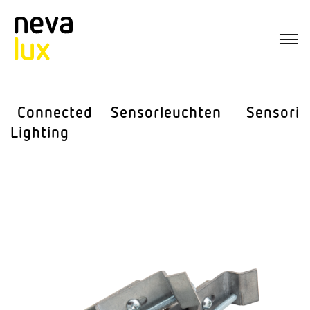
Connected
Sensor­leuchten
Sensorik
Lighting