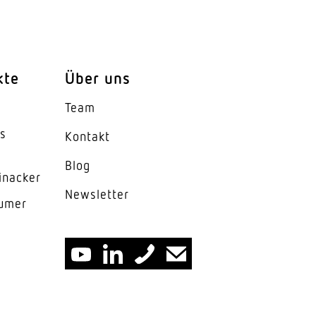
kte
Über uns
Team
es
Kontakt
Blog
inacker
News­letter
lumer