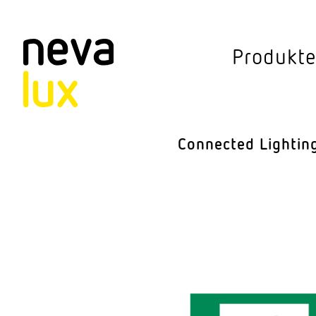
Vev
Produkt
Connected Li
Aussen­leuchten
Connected Lightin
Decken­leuchten
Pendel­leuchten
Sensorik
Steh­leuchten
Stras­sen­leuchte