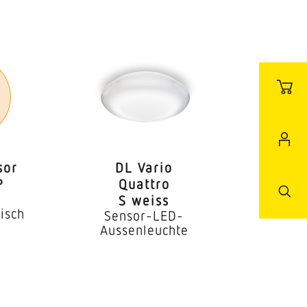
sor
DL Vario
P
Quattro
S weiss
isch
Sensor-LED-
Aussenleuchte