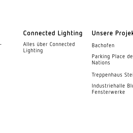
Connected Lighting
Unsere Proje
­
Alles über Connected
Bachofen
Lighting
Parking Place d
Nations
Trep­penhaus Ste
Indus­trie­halle B
Fensterwerke