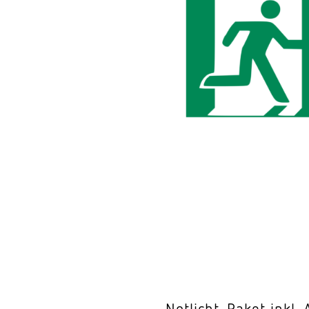
Wand­leuchten
System­kom­po­ne
Notlicht-Paket inkl. 