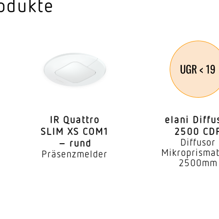
odukte
IR Quattro
elani Diffu
SLIM XS COM1
2500 CD
Diffusor
– rund
Mikroprismat
Präsenzmelder
2500mm