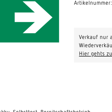
Artikelnummer
Video-Sensorik
nten
Emergency
Package
Verkauf nur a
1h
Wiederverkäu
(50V/1.5W/Co
Hier gehts zu
Menge
Akku, Selbsttest, Bereitschaftsbetrieb