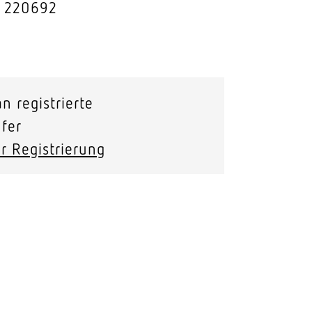
: 220692
Stras­sen­leuchten
Wand­leuchten
n registrierte
fer
mpact)
r Registrierung