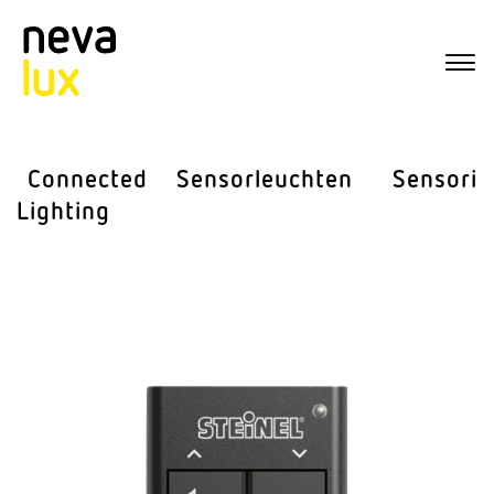
Connected
Sensor­leuchten
Sensorik
Lighting