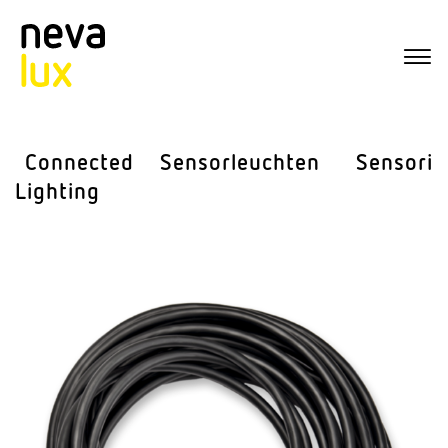
Connected
Sensor­leuchten
Sensorik
Lighting