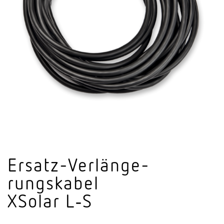
Ersatz-Verlän­ge­
rungs­kabel
XSolar L‑S