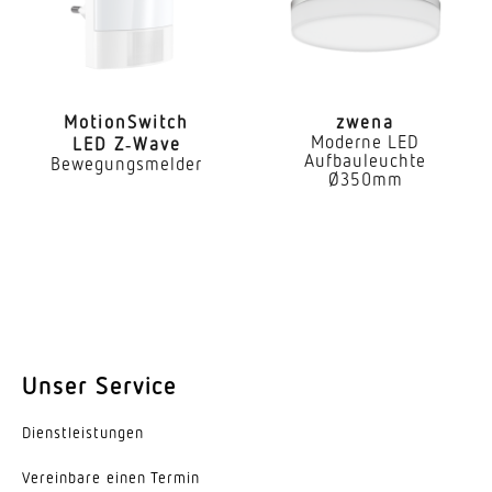
Moti­onS­witch
zwena
Moderne LED
LED Z‑Wave
Aufbauleuchte
Bewegungsmelder
Ø350mm
Unser Service
Dienst­leis­tungen
Vereinbare einen Termin