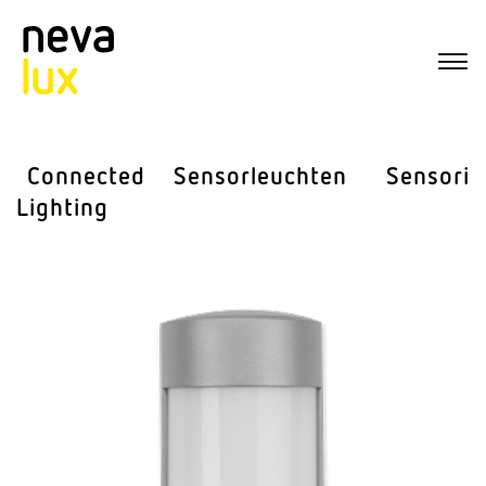
Connected
Sensor­leuchten
Sensorik
Lighting