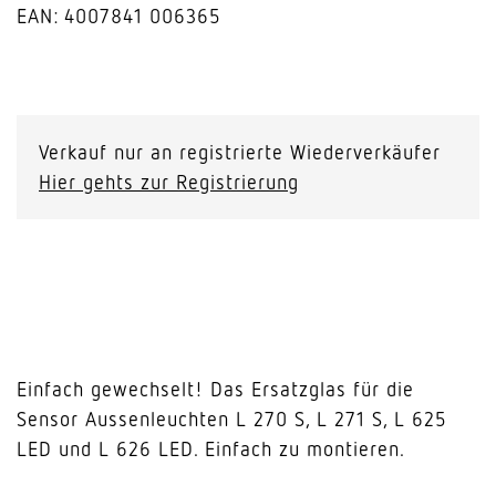
EAN: 4007841 006365
Ersatzglas
für
L
Verkauf nur an registrierte Wiederverkäufer
270
Hier gehts zur Registrierung
/
L
625
/
L
626
Menge
Einfach gewechselt! Das Ersatzglas für die
Sensor Aussenleuchten L 270 S, L 271 S, L 625
LED und L 626 LED. Einfach zu montieren.