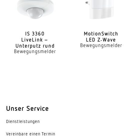
IS 3360
Moti­onS­witch
LiveLink –
LED Z‑Wave
Bewegungsmelder
Unterputz rund
Bewegungsmelder
Unser Service
Dienst­leis­tungen
Vereinbare einen Termin