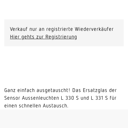
Ersatzglas
für
L
Verkauf nur an registrierte Wiederverkäufer
330
Hier gehts zur Registrierung
S
/
L
331
S
Menge
Ganz einfach ausgetauscht! Das Ersatzglas der
Sensor Aussenleuchten L 330 S und L 331 S für
einen schnellen Austausch.