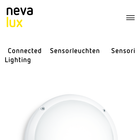
Connected
Sensor­leuchten
Sensorik
Lighting