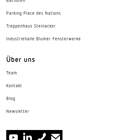
Bachofen
Parking Place des Nations
Trep­penhaus Steinacker
Indus­trie­halle Blumer Fensterwerke
Über uns
Team
Kontakt
Blog
News­letter