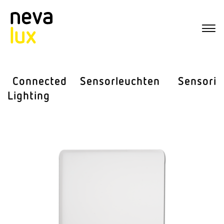
Connected
Sensor­leuchten
Sensorik
Lighting