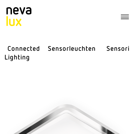
Connected
Sensor­leuchten
Sensorik
Lighting