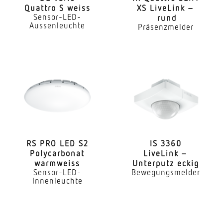
Quattro S weiss
XS LiveLink –
Sensor-LED-
rund
Aussenleuchte
Präsenzmelder
RS PRO LED S2
IS 3360
Poly­car­bonat
LiveLink –
warmweiss
Unterputz eckig
Sensor-LED-
Bewegungsmelder
Innenleuchte