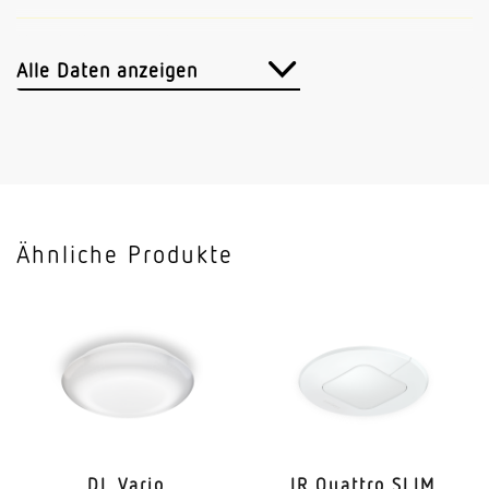
Herstellergarantie
3 Jahre
Alle Daten anzeigen
Ähnliche Produkte
DL Vario
IR Quattro SLIM