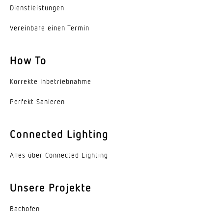
Dienst­leis­tungen
> 60000 Std
Vereinbare einen Termin
Sockel
Ohne
How To
LED Kühlsystem
Passive Thermo Control
Korrekte Inbe­trieb­nahme
Perfekt Sanieren
Mit Bewegungsmelder
Nein
Connected Lighting
Leistung
9,1 W
Alles über Connected Lighting
Dauerlicht
schaltbar
Unsere Projekte
Schlagfestigkeit
Bachofen