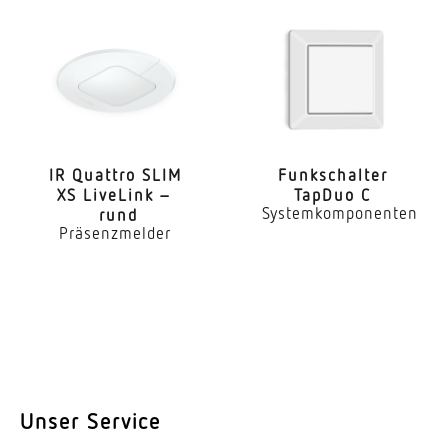
gemessener Lichtstrom (360°)
650 lm
Farbtemperatur
3000 K
Farbwiedergabeindex
IR Quattro SLIM
Funk­schalter
80-89
XS LiveLink –
TapDuo C
Systemkomponenten
rund
Mit Leuchtmittel
Präsenzmelder
Ja, STEINEL LED-System
Leuchtmittel
LED nicht austauschbar
Lebensdauer LED (Max. °C)
50000 Std
Unser Service
Lebensdauer LED L70B50 (25°)