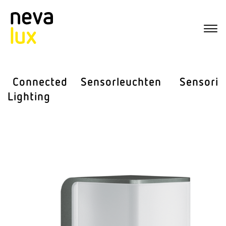
Connected
Sensor­leuchten
Sensorik
Lighting