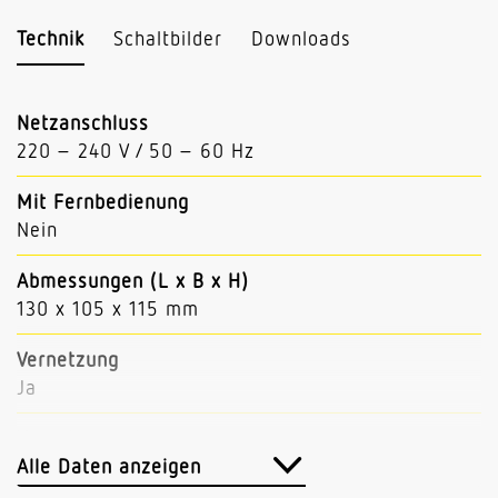
Technik
Schaltbilder
Downloads
Netzanschluss
220 – 240 V / 50 – 60 Hz
Mit Fernbedienung
Nein
Abmessungen (L x B x H)
130 x 105 x 115 mm
Vernetzung
Ja
Vernetzung via
Bluetooth Mesh Connect
Alle Daten anzeigen