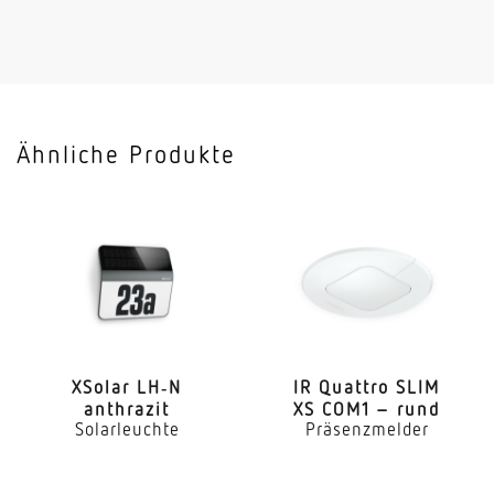
Anwendung, Ort
Aussenbereich
Anwendung, Raum
Garten Hauseingang Hof & Einfahrt Rund ums
Ähnliche Produkte
Haus Terrasse / Balkon
Montageort
Stand
Montageart
Aufputz
Leistung
9,1 W
XSolar LH‑N
IR Quattro SLIM
anthrazit
XS COM1 – rund
Solarleuchte
Präsenzmelder
Eigenverbrauch
1 W