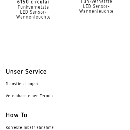
Funkvernetzte
Farbtemperatur
6150 circular
LED Sensor-
Funkvernetzte
3000 K
Wannenleuchte
LED Sensor-
Wannenleuchte
Farbabweichung LED
SDCM3
Farbwiedergabeindex
80-89
Mit Leuchtmittel
Unser Service
Ja, STEINEL LED-System
Leuchtmittel
Dienst­leis­tungen
LED nicht austauschbar
Vereinbare einen Termin
Lebensdauer LED L70B50 (25°)
> 60000 Std
How To
Lichtstromrückgang nach LM80
Korrekte Inbe­trieb­nahme