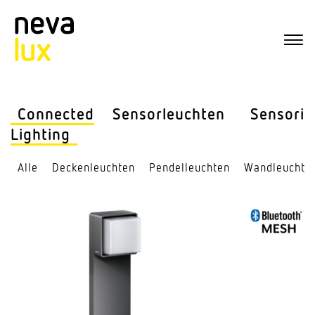
Connected
Sensor­leuchten
Sensorik
Lighting
Alle
Decken­leuchten
Pendel­leuchten
Wand­leuchte