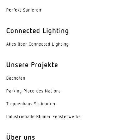
L70B50
Perfekt Sanieren
Sockel
Ohne
Connected Lighting
Mit Bewegungsmelder
Alles über Connected Lighting
Ja
Erfassung
Unsere Projekte
ggf. durch Glas, Holz und Leichtbauwände
Bachofen
Öffnungswinkel
160 °
Parking Place des Nations
Trep­penhaus Steinacker
Unterkriechschutz
Nein
Indus­trie­halle Blumer Fensterwerke
segmentweise Ausblendung
Nein
Über uns