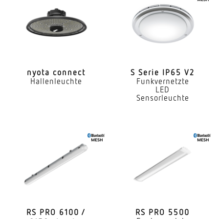
Anwendung, Ort
Außenbereich
Anwendung, Raum
AußenbereichGarten
nyota connect
S Serie IP65 V2
Hallenleuchte
Funkvernetzte
Montageort
LED
Stand
Sensorleuchte
Montageart
Sonstige
Leistung
9 W
gemessener Lichtstrom (360°)
655 lm
RS PRO 6100 /
RS PRO 5500