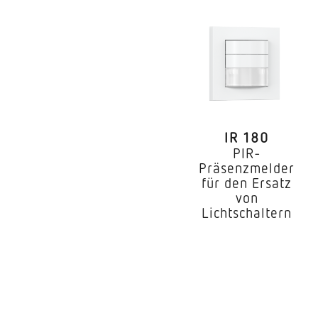
Anwendung, Raum
Montageort
Montageart
IR 180
PIR-
Montagehöhe
Präsenzmelder
für den Ersatz
optimale Montagehö
von
Lichtschaltern
Montagehöhe max
Leistung
Erfassung
Erfassungswinkel