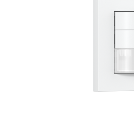
Wand­leuchten
System­kom­po­ne