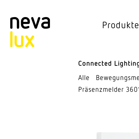
Vev
Produkt
Connected Li
Aussen­leuchten
Connected Lightin
Decken­leuchten
Alle
Bewe­gungs­m
Pendel­leuchten
Präsenz­melder 360
Sensorik
Steh­leuchten
Stras­sen­leuchte