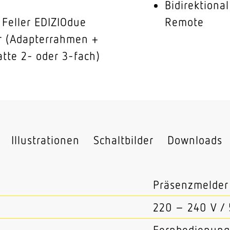
Bidirektiona
 Feller EDIZIOdue
Remote
r (Adapterrahmen +
atte 2- oder 3-fach)
Illustrationen
Schaltbilder
Downloads
Präsenzmelder
220 – 240 V /
Fernbedienung 