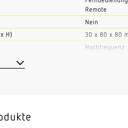
Remote
Nein
x H)
30 x 80 x 80 
Hochfrequenz
< 1 mW
5,8 GHz
Ja
Master/Master
Kabel
odukte
Innenbereich