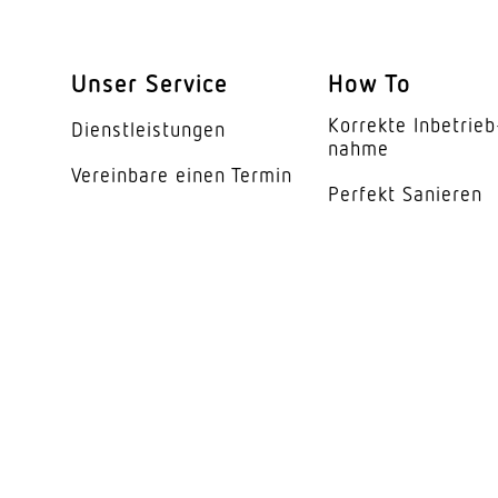
Öffnungswinkel
Unser Service
How To
Unterkriechschutz
Korrekte Inbe­trieb
Dienst­leis­tungen
segmentweise Ausbl
nahme
Vereinbare einen Termin
Elektronische Skalier
Perfekt Sanieren
Mechanische Skalier
Reichweite Radial
Reichweite Tangentia
Schaltzonen
Dämmerungsschalte
Dämmerungseinstell