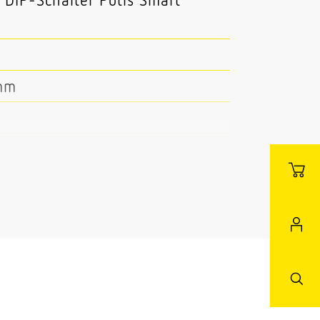
mm
 Master/Slave