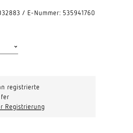
Stras­sen­leuchten
032883
E-Nummer: 535941760
Wand­leuchten
n registrierte
fer
r Registrierung