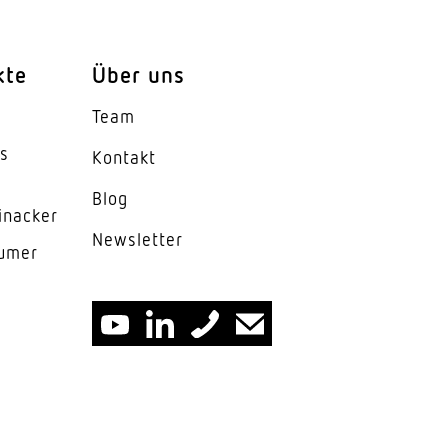
kte
Über uns
Team
es
Kontakt
Blog
inacker
News­letter
lumer
²)
²)
n