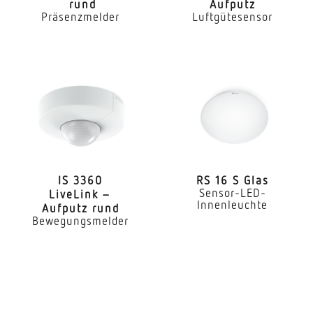
rund
Aufputz
HF-Technik
Präsenzmelder
Luftgütesensor
5,8 GHz
Elektronische Skalierbarkeit
Ja
Mechanische Skalierbarkeit
Nein
Montagehöhe
2,00 – 4,00 m
IS 3360
RS 16 S Glas
Sensor-LED-
LiveLink –
Innenleuchte
optimale Montagehöhe
Aufputz rund
Bewegungsmelder
2,8 m
Erfassung
ggf. durch Glas, Holz und Leichtbauwände
Erfassungswinkel