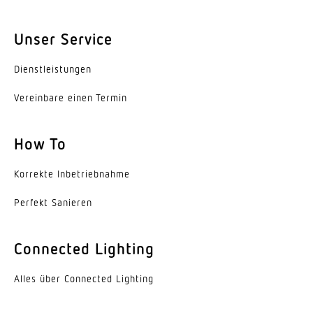
360 °
Unser Service
Öffnungswinkel
140 °
Dienst­leis­tungen
Unterkriechschutz
Vereinbare einen Termin
Ja
How To
Reichweite Radial
Ø 8 m (50 m²)
Korrekte Inbe­trieb­nahme
Reichweite Tangential
Perfekt Sanieren
Ø 8 m (50 m²)
Dämmerungseinstellung Teach
Connected Lighting
Ja
Alles über Connected Lighting
Dämmerungseinstellung
2 – 1000 lx