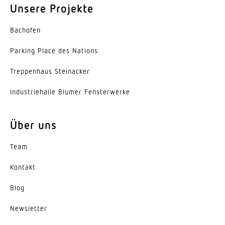
Unsere Projekte
Zeiteinstellung
Bachofen
5 s – 15 Min.
Parking Place des Nations
Konstantlichtregelung
Nein
Trep­penhaus Steinacker
Grundlichtfunktion
Indus­trie­halle Blumer Fensterwerke
Nein
Über uns
Einstellungen via
LiveLink-App
Team
Mit Fernbedienung
Kontakt
Nein
Blog
Vernetzung
News­letter
Ja