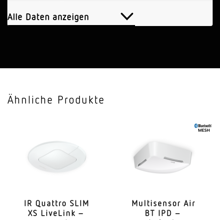
Anzahl DALI-Teilnehmer
5
Alle Daten anzeigen
Sensortechnologie
Hochfrequenz
Anwendung, Ort
Innenbereich
Ähnliche Produkte
Anwendung, Ort, Raum
Nebenraum, Treppenhaus, WC, Waschraum,
Parkhaus, Tiefgarage, Funktionsraum
Montageort
Wand, Decke, Ecke
Montageart
Aufputz
IR Quattro SLIM
Multi­sensor Air
XS LiveLink –
BT IPD –