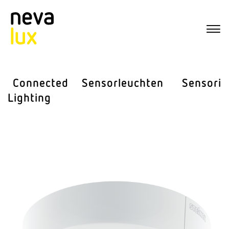
Connected
Sensor­leuchten
Sensorik
Lighting