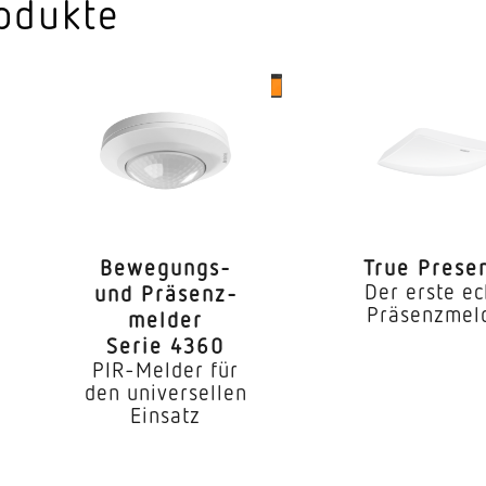
Innenbereich
odukte
Funktionsraum
Treppenhaus W
Decke
Deckeneinbau
2,50 – 4,00 m
Bewe­gungs-
True Prese
he
2,8 m
Der erste ec
und Präsenz­
Präsenzmel
melder
4,00 m
Serie 4360
PIR-Melder für
2000 W
den universellen
Einsatz
0,5 W
er
Ja