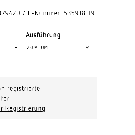
Stras­sen­leuchten
079420
E-Nummer: 535918119
Wand­leuchten
Ausführung
n registrierte
fer
r Registrierung