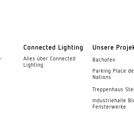
ggf. durch Gla
360 °
140 °
Connected Lighting
Unsere Proje
Ja
­
Alles über Connected
Bachofen
endung
Nein
Lighting
Parking Place d
barkeit
Ja
Nations
barkeit
Nein
Trep­penhaus Ste
Zur Raumanpass
Indus­trie­halle B
Fensterwerke
Erfassungsrich
ausblenden
Ø 12 m (113 m²