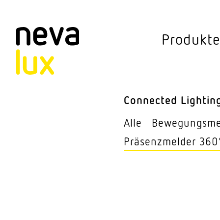
Vev
Produkt
Connected Li
Aussen­leuchten
Connected Lightin
Decken­leuchten
Alle
Bewe­gungs­m
Pendel­leuchten
Präsenz­melder 360
Sensorik
Steh­leuchten
Stras­sen­leuchte