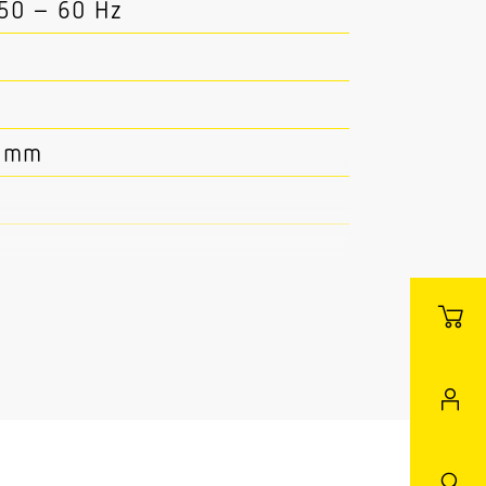
 50 – 60 Hz
3 mm
 Master/Slave