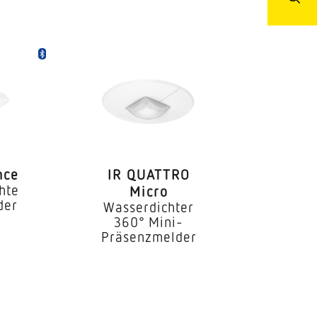
 / Nebenraum Teeküche
C / Waschraum Innenbereich
nce
IR QUATTRO
hte
Micro
der
Wasserdichter
360° Mini-
Präsenzmelder