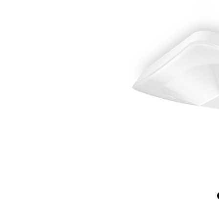
Wand­leuchten
System­kom­po­ne