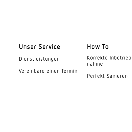
Erfassung
Erfassungswinkel
Öffnungswinkel
Unser Service
How To
Unterkriechschutz
Korrekte Inbe­trieb
Dienst­leis­tungen
segmentweise Ausbl
nahme
Vereinbare einen Termin
Elektronische Skalier
Perfekt Sanieren
Mechanische Skalier
Reichweite Detail
Reichweite Radial