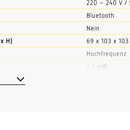
220 – 240 V /
Bluetooth
Nein
x H)
69 x 103 x 10
Hochfrequenz
< 1 mW
5,8 GHz
Ja
Master/Master
Bluetooth