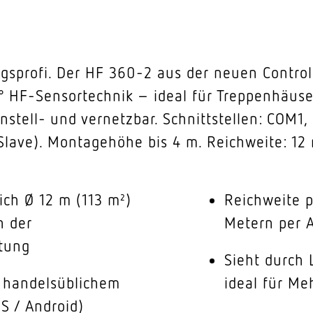
sprofi. Der HF 360-2 aus der neuen Control
0° HF-Sensortechnik – ideal für Treppenhäus
stell- und vernetzbar. Schnittstellen: COM1,
Slave). Montagehöhe bis 4 m. Reichweite: 12
ich Ø 12 m (113 m²)
Reichweite p
n der
Metern per A
tung
Sieht durch
t handelsüblichem
ideal für Me
S / Android)