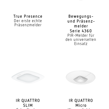
Art der Vernetzung
Master/Master Master/Slave
True Presence
Bewe­gungs-
Der erste echte
und Präsenz­
Vernetzung via
Präsenzmelder
melder
Bluetooth
Serie 4360
PIR-Melder für
Anwendung, Ort
den universellen
Einsatz
Innenbereich
Anwendung, Raum
Funktionsraum / Nebenraum Teeküche
Treppenhaus WC / Waschraum Innenbereich
Montageort
Decke
Montageart
IR QUATTRO
IR QUATTRO
Unterputz
SLIM
Micro