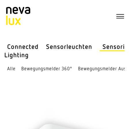
Connected
Sensor­leuchten
Sensorik
Lighting
Alle
Bewe­gungs­melder 360°
Bewe­gungs­melder Auss