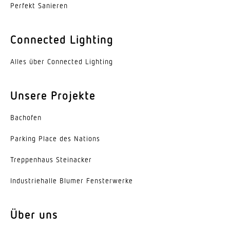
Perfekt Sanieren
ggf. durch Glas, Holz und Leichtbauwände
Erfassungswinkel
Connected Lighting
360 °
Alles über Connected Lighting
Öffnungswinkel
140 °
Unsere Projekte
Unterkriechschutz
Bachofen
Ja
Parking Place des Nations
segmentweise Ausblendung
Nein
Trep­penhaus Steinacker
Elektronische Skalierbarkeit
Indus­trie­halle Blumer Fensterwerke
Ja
Über uns
Mechanische Skalierbarkeit