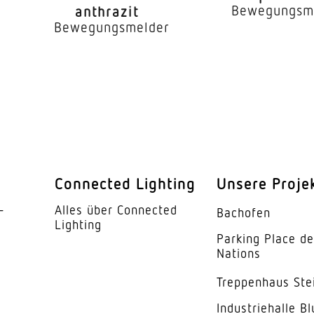
Bewegungsm
anthrazit
Bewegungsmelder
er
Ja
160 °
100 °
Ja
endung
Ja
barkeit
Ja
Connected Lighting
Unsere Proje
­
Alles über Connected
barkeit
Nein
Bachofen
Lighting
Parking Place d
Einstellbarer Erfassungsbereich 
Nations
r = 5 m (35 m²)
Trep­penhaus Ste
l
r = 5 m (35 m²)
Indus­trie­halle B