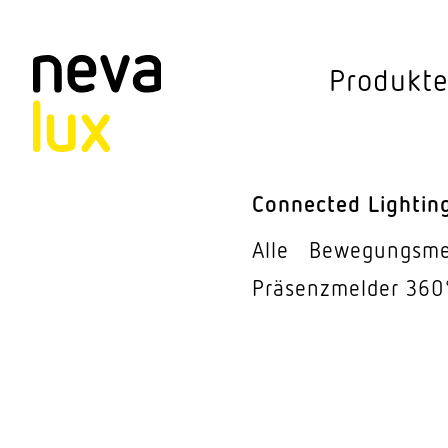
Vev
Produkt
Connected Li
Aussen­leuchten
Connected Lightin
Decken­leuchten
Alle
Bewe­gungs­m
Pendel­leuchten
Präsenz­melder 360
Sensorik
Steh­leuchten
Stras­sen­leuchte