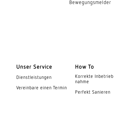
Bewegungsmelder
Mit Bewegungsmeld
Erfassungswinkel
Öffnungswinkel
Unterkriechschutz
segmentweise Ausbl
Elektronische Skalier
Unser Service
How To
Korrekte Inbe­trieb
Mechanische Skalier
Dienst­leis­tungen
nahme
Vereinbare einen Termin
Reichweite Detail
Perfekt Sanieren
Reichweite Radial
Reichweite Tangentia