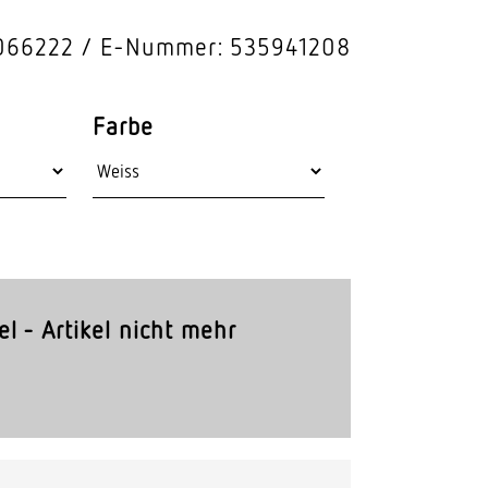
Stras­sen­leuchten
066222
E-Nummer: 535941208
Wand­leuchten
Farbe
el - Artikel nicht mehr