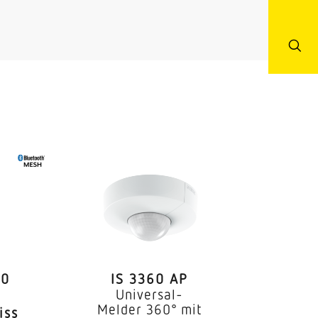
ms HausTerrasse / BalkonHof
30
IS 3360 AP
Universal-
Melder 360° mit
iss