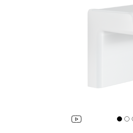
Wand­leuchten
System­kom­po­ne