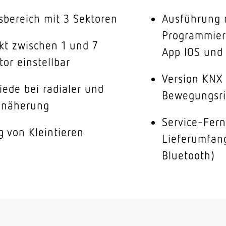
sbereich mit 3 Sektoren
Ausführung 
Programmier
kt zwischen 1 und 7
App IOS und
or einstellbar
Version KNX
iede bei radialer und
Bewegungsri
nnäherung
Service-Fer
g von Kleintieren
Lieferumfan
Bluetooth)