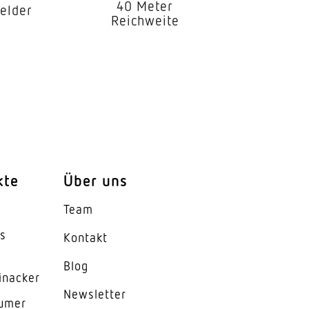
40 Meter
elder
Reichweite
kte
Über uns
Team
es
Kontakt
auf 3 Achsen
Blog
inacker
News­letter
lumer