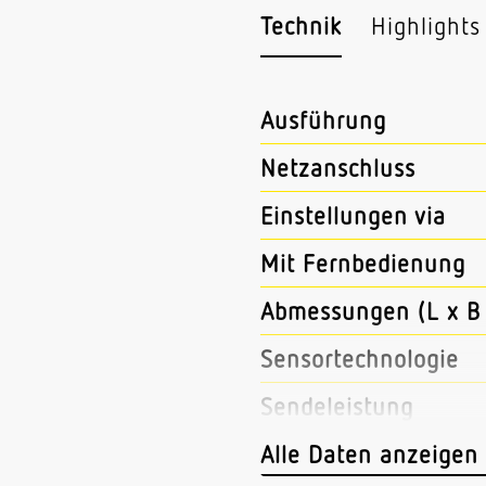
Technik
Highlights
Ausführung
Netzanschluss
Einstellungen via
Mit Fernbedienung
Abmessungen (L x B 
Sensortechnologie
Sendeleistung
HF-Technik
Alle Daten anzeigen