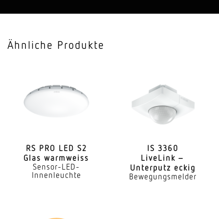
Anwendung, Ort, Raum
Einzelbüro, Flur, Gang, Nebenraum, Treppenhaus,
Ähnliche Produkte
Waschraum, WC, Funktionsraum
Montageort
Wand
Montageart
Unterputz
Schaltzonen
96 Schaltzonen
RS PRO LED S2
IS 3360
Glas warmweiss
LiveLink –
Sensor-LED-
Unterputz eckig
Elektronische Skalierbarkeit
Innenleuchte
Bewegungsmelder
Ja
Mechanische Skalierbarkeit
Nein