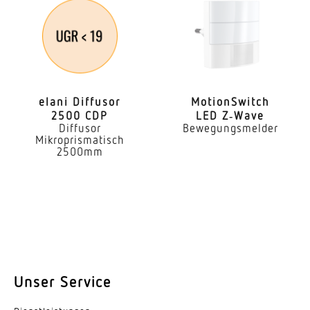
Montagehöhe
1,10 – 1,10 m
optimale Montagehöhe
1,1 m
elani Diffusor
Moti­onS­witch
2500 CDP
LED Z‑Wave
Erfassungswinkel
Diffusor
Bewegungsmelder
Mikroprismatisch
180 °
2500mm
Öffnungswinkel
90 °
Unterkriechschutz
Ja
Reichweite Radial
Unser Service
r = 4 m (25 m²)