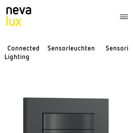
Connected
Sensor­leuchten
Sensorik
Lighting