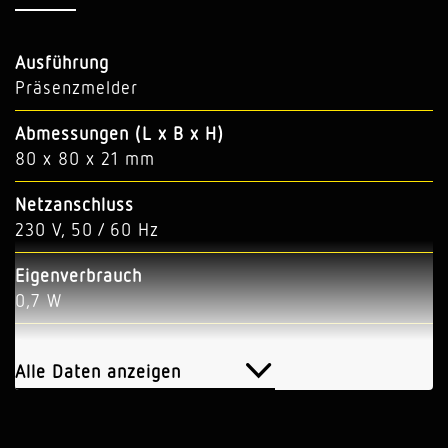
Ausführung
Präsenzmelder
Abmessungen (L x B x H)
80 x 80 x 21 mm
Netzanschluss
230 V, 50 / 60 Hz
Eigenverbrauch
0,7 W
Sensortechnologie
Passiv Infrarot
Alle Daten anzeigen
Anwendung, Ort
Innenbereich