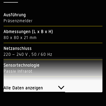
Ausführung
Präsenzmelder
Abmessungen (L x B x H)
80 x 80 x 21 mm
Netzanschluss
220 – 240 V , 50 / 60 Hz
Sensortechnologie
Passiv Infrarot
Anwendung, Ort
Innenbereich
Alle Daten anzeigen
Anwendung, Ort, Raum
Einzelbüro, Flur, Gang, Nebenraum, Treppenhaus,