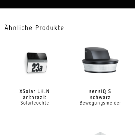
Waschraum, WC, Funktionsraum
Montageort
Ähnliche Produkte
Wand
Montageart
Unterputz
Schaltzonen
96 Schaltzonen
Elektronische Skalierbarkeit
Ja
XSolar LH‑N
sensIQ S
anthrazit
schwarz
Solarleuchte
Bewegungsmelder
Mechanische Skalierbarkeit
Nein
optimale Montagehöhe
1,2 m