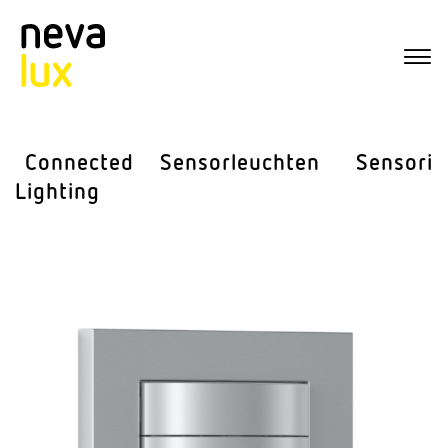
Connected
Sensor­leuchten
Sensorik
Lighting