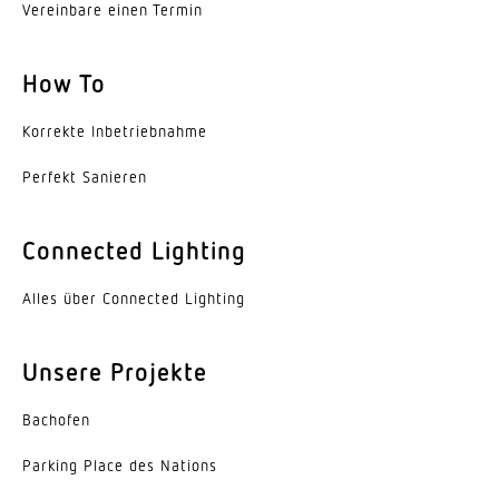
Vereinbare einen Termin
Dämmerungseinstellung Teach
Ja
How To
Dämmerungseinstellung
10 – 1000 lx
Korrekte Inbe­trieb­nahme
Perfekt Sanieren
Zeiteinstellung
30 s – 30 Min.
Connected Lighting
Schaltausgang 1, Ohmsch
2000 W
Alles über Connected Lighting
Schaltausgang 1, Anzahl LED/Leuchtstofflampen
8 stk.
Unsere Projekte
Konstantlichtregelung
Bachofen
Nein
Parking Place des Nations
Grundlichtfunktion