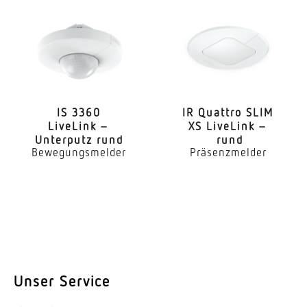
optimale Montagehöhe
1,2 m
Erfassungswinkel
180 °
IS 3360
IR Quattro SLIM
LiveLink –
XS LiveLink –
Öffnungswinkel
Unterputz rund
rund
90 °
Bewegungsmelder
Präsenzmelder
Unterkriechschutz
Ja
Reichweite Radial
r = 4 m (25 m²)
Reichweite Tangential
Unser Service
r = 20 m (628 m²)