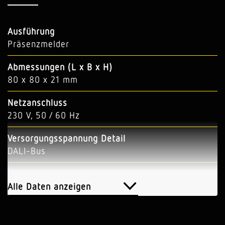
Ausführung
Präsenzmelder
Abmessungen (L x B x H)
80 x 80 x 21 mm
Netzanschluss
230 V, 50 / 60 Hz
Versorgungsspannung Detail
DALI-Bus
Sensortechnologie
Passiv Infrarot
Alle Daten anzeigen
Anwendung, Ort
Innenbereich