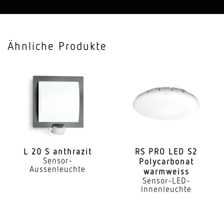
Anwendung, Ort, Raum
Einzelbüro, Flur, Gang, Nebenraum, Treppenhaus,
Ähnliche Produkte
Waschraum, WC, Funktionsraum
Montageort
Wand
Montageart
Unterputz
Schaltzonen
96 Schaltzonen
L 20 S anthrazit
RS PRO LED S2
Sensor-
Poly­car­bonat
Aussenleuchte
warmweiss
Elektronische Skalierbarkeit
Sensor-LED-
Ja
Innenleuchte
Mechanische Skalierbarkeit
Nein