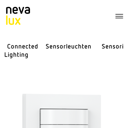
Connected
Sensor­leuchten
Sensorik
Lighting