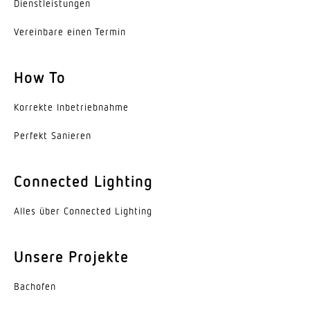
Dienst­leis­tungen
Reichweite Präsenz
r = 4 m (25 m²)
Vereinbare einen Termin
Dämmerungseinstellung Teach
How To
Ja
Korrekte Inbe­trieb­nahme
Dämmerungseinstellung
2 – 1000 lx
Perfekt Sanieren
Zeiteinstellung
Connected Lighting
30 s – 30 Min.
Steuerausgang, DALI
Alles über Connected Lighting
Broadcast 2x12 EVG´s
Unsere Projekte
Konstantlichtregelung
Ja
Bachofen
Grundlichtfunktion