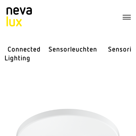
Connected
Sensor­leuchten
Sensorik
Lighting