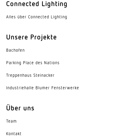
Connected Lighting
Öffnungswinkel
160 °
Alles über Connected Lighting
Unterkriechschutz
Ja
Unsere Projekte
segmentweise Ausblendung
Bachofen
Nein
Parking Place des Nations
Elektronische Skalierbarkeit
Trep­penhaus Steinacker
Nein
Indus­trie­halle Blumer Fensterwerke
Mechanische Skalierbarkeit
Nein
Über uns
Reichweite Radial
4 x 4 m (16 m²)
Team
Reichweite Tangential
Kontakt