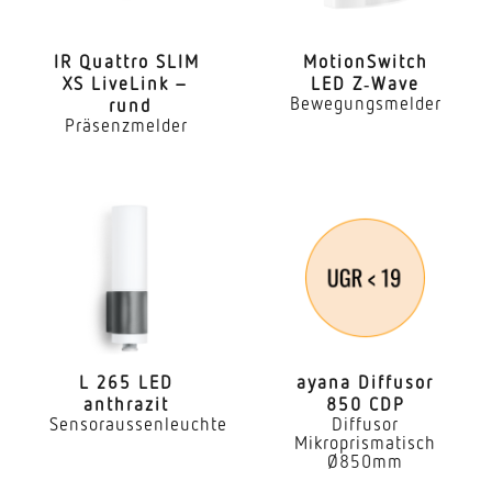
Vernetzung
Ja
IR Quattro SLIM
Moti­onS­witch
XS LiveLink –
LED Z‑Wave
Art der Vernetzung
Bewegungsmelder
rund
Master/Slave
Präsenzmelder
Vernetzung via
DALI-Bus
Anwendung, Ort
Innenbereich
Anwendung, Raum
Einzelbüro Hotelzimmer Pflegezimmer
Funktionsraum / Nebenraum WC / Waschraum
L 265 LED
ayana Diffusor
Innenbereich
anthrazit
850 CDP
Sensoraussenleuchte
Diffusor
Mikroprismatisch
Montageort
Ø850mm
Decke