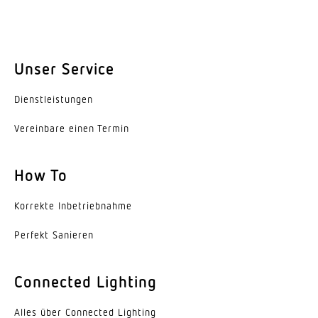
2,8 m
Montagehöhe max
10,00 m
Unser Service
Eigenverbrauch
Dienst­leis­tungen
0,5 W
Vereinbare einen Termin
Mit Bewegungsmelder
Ja
How To
Erfassungswinkel
360 °
Korrekte Inbe­trieb­nahme
Öffnungswinkel
Perfekt Sanieren
160 °
Connected Lighting
Unterkriechschutz
Ja
Alles über Connected Lighting