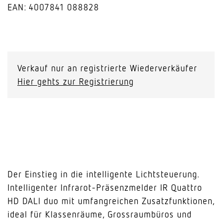
EAN: 4007841 088828
IR
Quattro
HD
Verkauf nur an registrierte Wiederverkäufer
24m
Hier gehts zur Registrierung
DALI-
2
duo
Deckeneinbau
Menge
Der Einstieg in die intelligente Lichtsteuerung.
Intelligenter Infrarot-Präsenzmelder IR Quattro
HD DALI duo mit umfangreichen Zusatzfunktionen,
ideal für Klassenräume, Grossraumbüros und