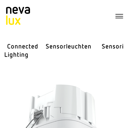
Connected
Sensor­leuchten
Sensorik
Lighting