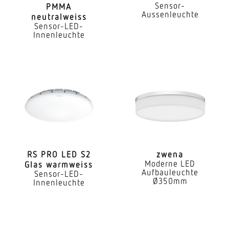
Sensor-
PMMA
Anwendung, Raum
Aussenleuchte
neutralweiss
Klassenzimmer Hörsaal Grossraumbüro
Sensor-LED-
Hochregallager Produktionsbereich
Innenleuchte
Konferenzraum / Besprechungsraum
Dienstzimmer Aufenthaltsraum Umkleide
Sporthalle Rezeption / Lobby Parkhaus /
Tiefgarage Innenbereich
Montageort
Decke
Montageart
RS PRO LED S2
zwena
Deckeneinbau
Moderne LED
Glas warmweiss
Aufbauleuchte
Sensor-LED-
Montagehöhe
Ø350mm
Innenleuchte
2,50 – 10,00 m
optimale Montagehöhe