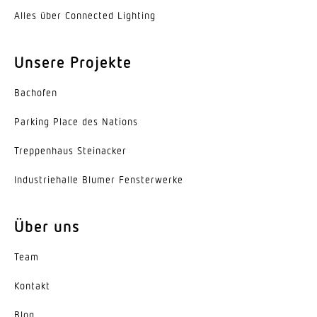
Zeiteinstellung
Alles über Connected Lighting
60 s – 255 Min.
Unsere Projekte
Konstantlichtregelung
Ja
Bachofen
Grundlichtfunktion
Parking Place des Nations
Ja
Trep­penhaus Steinacker
KNX-Funktionen
HLK-Ausgang, Grundlichtfunktion,
Indus­trie­halle Blumer Fensterwerke
Konstantlichtregelung, Lichtausgang 4x, Präsenz-
Ausgang, Helligkeitswert
Über uns
Mit Busankopplung
Team
Ja
Kontakt
Mit Fernbedienung
Blog
Nein