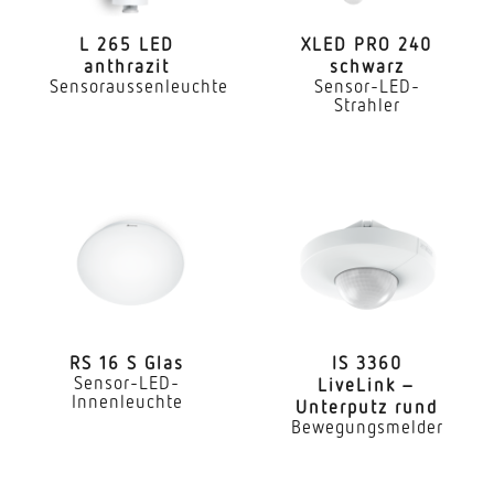
168 Schaltzonen
L 265 LED
XLED PRO 240
anthrazit
schwarz
Elektronische Skalierbarkeit
Sensoraussenleuchte
Sensor-LED-
Nein
Strahler
Mechanische Skalierbarkeit
Nein
Montagehöhe
2,00 – 5,00 m
optimale Montagehöhe
2,8 m
RS 16 S Glas
IS 3360
Erfassungswinkel
Sensor-LED-
LiveLink –
Innenleuchte
Unterputz rund
360 °
Bewegungsmelder
Unterkriechschutz
Ja