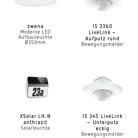
Mechanische Skalierbarkeit
Nein
zwena
IS 3360
Moderne LED
LiveLink –
Montagehöhe
Aufbauleuchte
Aufputz rund
2,50 – 4,00 m
Ø350mm
Bewegungsmelder
optimale Montagehöhe
2,8 m
Erfassungswinkel
360 °
Öffnungswinkel
160 °
XSolar LH‑N
IS 345 LiveLink
Unterkriechschutz
anthrazit
– Unterputz
Ja
Solarleuchte
eckig
Bewegungsmelder