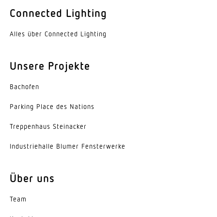
10 – 1000 lx
Connected Lighting
Zeiteinstellung
Alles über Connected Lighting
60 s – 60 Min.
Unsere Projekte
Grundlichtfunktion in Prozent
10 – 50 %
Bachofen
Grundlichtfunktion Zeit
Parking Place des Nations
Dauer-EIN, 1-255 Min., Ganze Nacht
Trep­penhaus Steinacker
KNX-Funktionen
Lichtausgang 4x, Präsenz-Ausgang,
Indus­trie­halle Blumer Fensterwerke
Helligkeitswert, Konstantlichtregelung,
Grundlichtfunktion, HLK-Ausgang
Über uns
Mit Busankopplung
Team
Ja