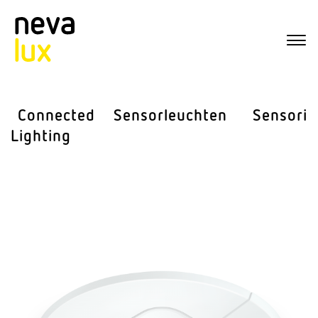
Connected
Sensor­leuchten
Sensorik
Lighting