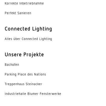
4 x 4 m (16 m²)
Korrekte Inbe­trieb­nahme
Reichweite Präsenz
Perfekt Sanieren
4 x 4 m (16 m²)
Connected Lighting
Dämmerungseinstellung Teach
Ja
Alles über Connected Lighting
Dämmerungseinstellung
10 – 1000 lx
Unsere Projekte
Zeiteinstellung
Bachofen
60 s – 60 Min.
Parking Place des Nations
LiveLink-Werte
Trep­penhaus Steinacker
Helligkeitswert, Bewegungserfassung
Indus­trie­halle Blumer Fensterwerke
Konstantlichtregelung
Ja