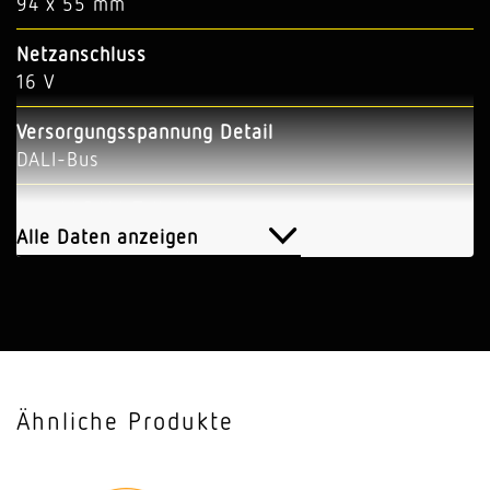
94 x 55 mm
Netzanschluss
16 V
Versorgungsspannung Detail
DALI-Bus
Anzahl DALI-Teilnehmer
2
Alle Daten anzeigen
Sensortechnologie
Passiv Infrarot
Anwendung, Ort
Innenbereich
Ähnliche Produkte
Anwendung, Ort, Raum
Klassenzimmer, Einzelbüro, Nebenraum