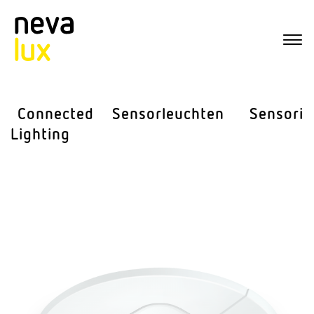
Connected
Sensor­leuchten
Sensorik
Lighting