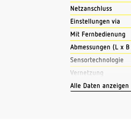
Netzanschluss
Einstellungen via
Mit Fernbedienung
Abmessungen (L x B 
Sensortechnologie
Vernetzung
Art der Vernetzung
Alle Daten anzeigen
Vernetzung via
Anwendung, Ort
Anwendung, Raum