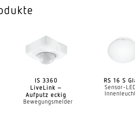
Terrasse / Balkon H
odukte
Wand Ecke
Aufputz
1,80 – 3,00 m
he
2 m
3,00 m
IS 3360
RS 16 S Gl
1000 W
Sensor-LE
LiveLink –
Innenleuch
Aufputz eckig
140 °
Bewegungsmelder
40 °
Ja