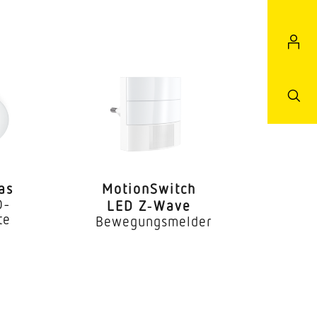
of & Einfahrt
as
Moti­onS­witch
D-
LED Z‑Wave
te
Bewegungsmelder