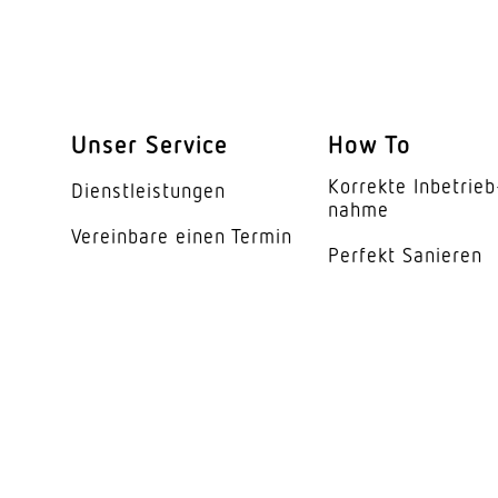
segmentweise Ausbl
Elektronische Skalier
Mechanische Skalier
Unser Service
How To
Reichweite Radial
Korrekte Inbe­trieb
Dienst­leis­tungen
Reichweite Tangentia
nahme
Vereinbare einen Termin
Schaltzonen
Perfekt Sanieren
Dämmerungsschalte
Dämmerungseinstell
Dämmerungseinstell
Zeiteinstellung
Hauptlicht einstellba