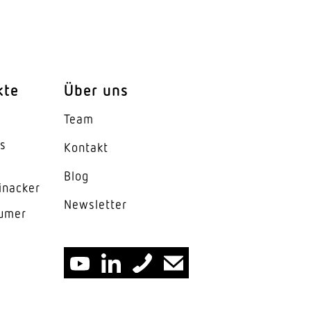
kte
Über uns
Team
es
Kontakt
Blog
inacker
News­letter
lumer