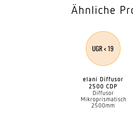
Ähnliche Pr
Montageort
Montageart
Montagehöhe
optimale Montagehö
Montagehöhe max
elani Diffusor
Leistung
2500 CDP
Diffusor
Erfassungswinkel
Mikroprismatisch
2500mm
Öffnungswinkel
Unterkriechschutz