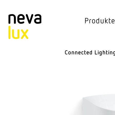
Vev
Produkt
Connected Li
Aussen­leuchten
Connected Lightin
Decken­leuchten
Pendel­leuchten
Sensorik
Steh­leuchten
Stras­sen­leuchte