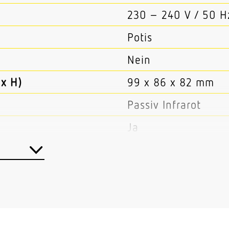
230 – 240 V / 50 H
Potis
Nein
x H)
99 x 86 x 82 mm
Passiv Infrarot
Ja
Master/Master
Kabel
Aussenbereich Inne
Aussenbereich Hau