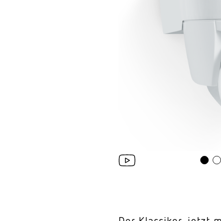
Wand­leuchten
System­kom­po­ne
Der Klassiker, jetzt