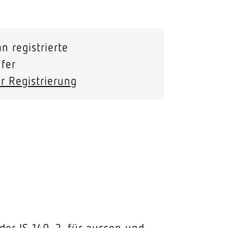
Stras­sen­leuchten
Wand­leuchten
n registrierte
fer
r Registrierung
der IS 140-2, für aussen und