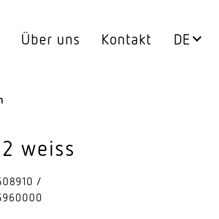
Über uns
Kontakt
Leuchten
0°
Aussen­leuchten
n
ssen
Decken­leuchten
Down­lights
–2 weiss
LED Leuch­ten­ein­sätze
608910
Pendel­leuchten
5960000
ersatz
Steh­leuchten