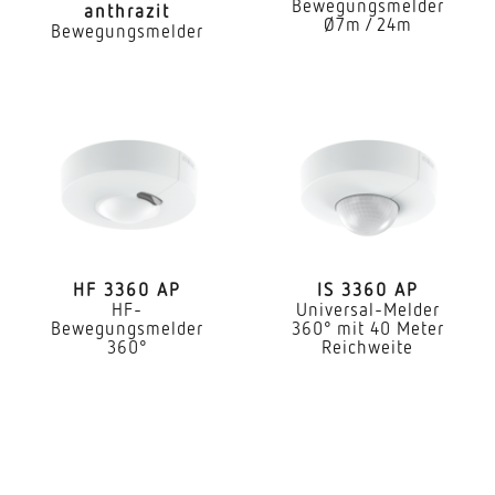
Bewegungsmelder
anthrazit
Innenbereich
Ø7m / 24m
Bewegungsmelder
Anwendung, Raum
Produktionsbereich Aufenthaltsraum Umkleide
Funktionsraum / Nebenraum Sporthalle Rezeption
/ Lobby Treppenhaus WC / Waschraum Parkhaus /
Tiefgarage Lager Innenbereich
Montageort
Decke
HF 3360 AP
IS 3360 AP
Montageart
HF-
Universal-Melder
Bewegungsmelder
360° mit 40 Meter
Unterputz
360°
Reichweite
Montagehöhe
2,50 – 4,00 m
optimale Montagehöhe
2,8 m