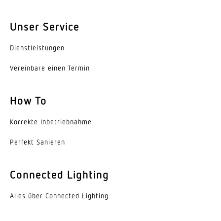
Montagehöhe max
Unser Service
4,00 m
Dienst­leis­tungen
Leistung
Vereinbare einen Termin
2000 W
Mit Bewegungsmelder
How To
Ja
Korrekte Inbe­trieb­nahme
Erfassungswinkel
360 °
Perfekt Sanieren
Öffnungswinkel
Connected Lighting
180 °
Alles über Connected Lighting
Unterkriechschutz
Ja