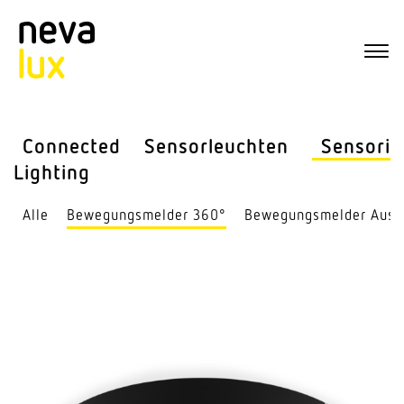
Connected
Sensor­leuchten
Sensorik
Lighting
Alle
Bewe­gungs­melder 360°
Bewe­gungs­melder Auss