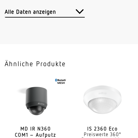
Abmessungen (Ø x H)
124 x 78 mm
Alle Daten anzeigen
Sensortechnologie
Passiv Infrarot
Vernetzung
Ja
Ähnliche Produkte
Art der Vernetzung
Master/Master
Vernetzung via
Kabel
Vernetzung, Anzahl
max. 10 Sensoren
MD IR N360
IS 2360 Eco
Preiswerte 360°
COM1 – Aufputz
Anwendung, Ort