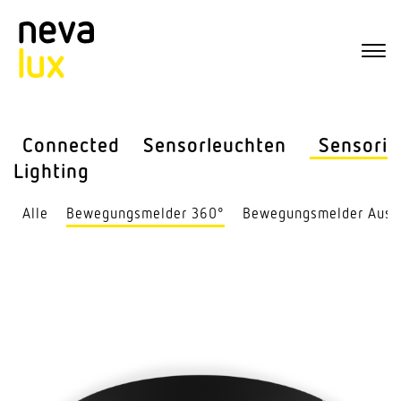
Connected
Sensor­leuchten
Sensorik
Lighting
Alle
Bewe­gungs­melder 360°
Bewe­gungs­melder Auss