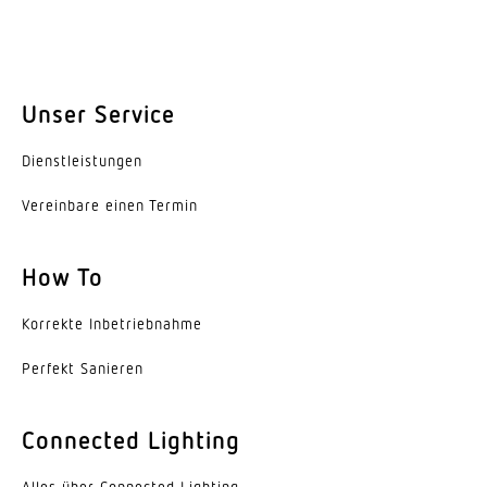
Montagehöhe max
4,00 m
Unser Service
Mit Bewegungsmelder
Ja
Dienst­leis­tungen
Erfassungswinkel
Vereinbare einen Termin
360 °
Öffnungswinkel
How To
180 °
Korrekte Inbe­trieb­nahme
Unterkriechschutz
Perfekt Sanieren
Ja
segmentweise Ausblendung
Connected Lighting
Ja
Alles über Connected Lighting