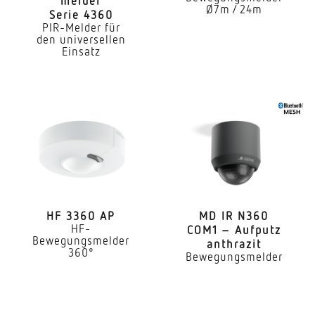
melder
Innenbereich
Ø7m / 24m
Serie 4360
PIR-Melder für
Anwendung, Raum
den universellen
Einsatz
Produktionsbereich Aufenthaltsraum Umkleide
Funktionsraum / Nebenraum Sporthalle Rezeption
/ Lobby Treppenhaus WC / Waschraum Parkhaus /
Tiefgarage Lager Innenbereich
Montageort
Decke
Montageart
Unterputz
HF 3360 AP
MD IR N360
HF-
COM1 – Aufputz
Montagehöhe
Bewegungsmelder
anthrazit
360°
Bewegungsmelder
2,50 – 4,00 m
optimale Montagehöhe
2,8 m