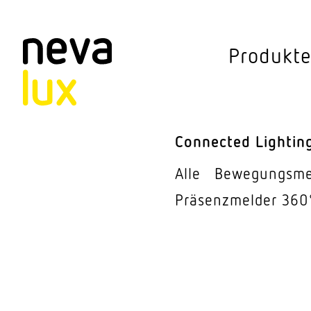
Vev
Produkt
Connected Li
Aussen­leuchten
Connected Lightin
Decken­leuchten
Alle
Bewe­gungs­m
Pendel­leuchten
Präsenz­melder 360
Sensorik
Steh­leuchten
Stras­sen­leuchte