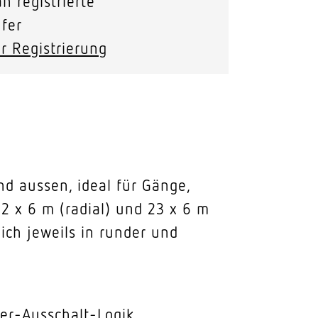
n registrierte
fer
r Registrierung
d aussen, ideal für Gänge,
2 x 6 m (radial) und 23 x 6 m
ich jeweils in runder und
er-Ausschalt-Logik