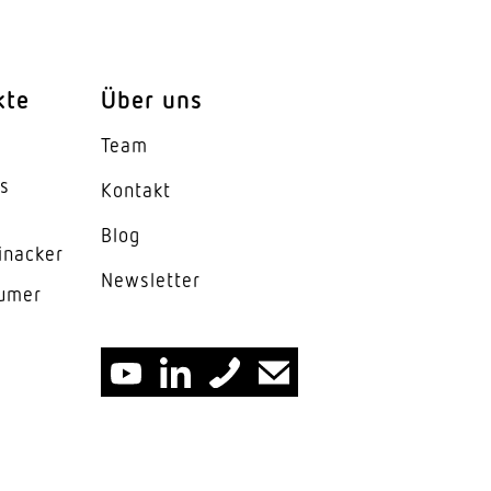
kte
Über uns
Team
es
Kontakt
Blog
inacker
News­letter
lumer