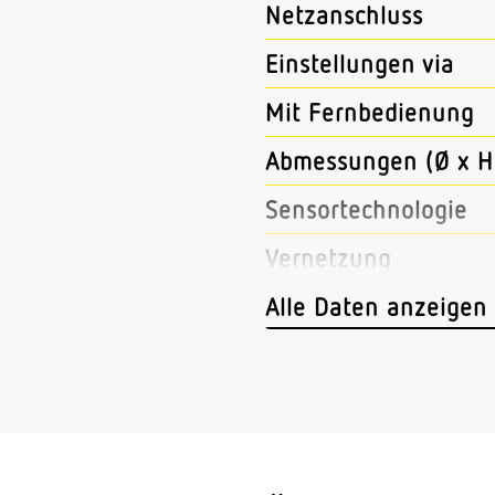
Netzanschluss
Einstellungen via
Mit Fernbedienung
Abmessungen (Ø x H
Sensortechnologie
Vernetzung
Art der Vernetzung
Alle Daten anzeigen
Vernetzung via
Anwendung, Ort
Anwendung, Raum