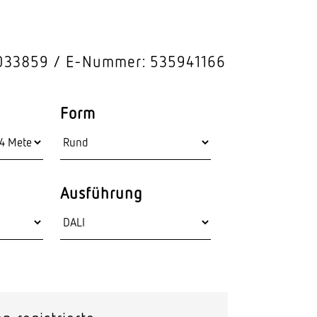
Stras­sen­leuchten
Wand­leuchten
033859
E-Nummer: 535941166
Form
Ausführung