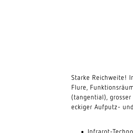
Starke Reichweite! I
Flure, Funktionsräum
(tangential), grosse
eckiger Aufputz- un
Infrarot-Techn