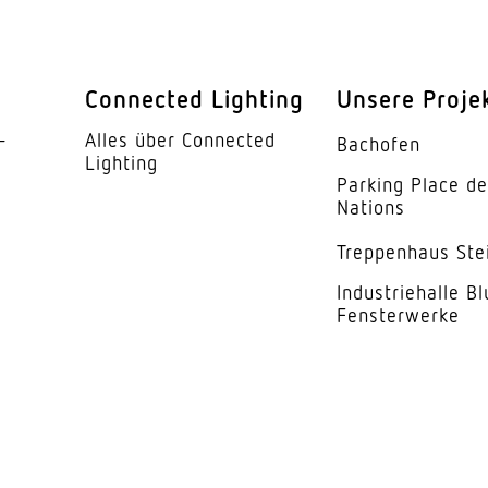
12 x 6 m (72 m²)
l
23 x 6 m (138 m²)
Connected Lighting
Unsere Proje
280 Schaltzonen
­
Alles über Connected
Bachofen
Lighting
Parking Place d
r
Ja
Nations
ung
2 – 1000 lx
Trep­penhaus Ste
ung Teach
Ja
Indus­trie­halle B
Fensterwerke
5 s – 15 Min.
r
50 - 100 %
Ja
eit
1-30 Min. Ganze Nacht