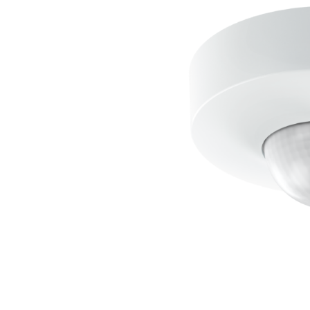
Wand­leuchten
System­kom­po­ne