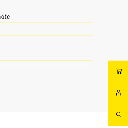
mote
age Außenbereich Innenbereich