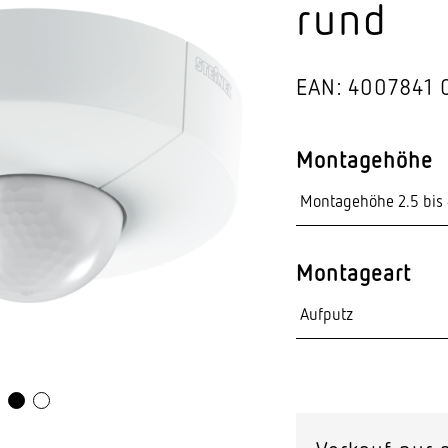
rund
Video-Sensorik
nten
EAN: 4007841 
Montagehöhe
Montageart