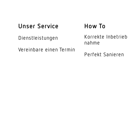
Reichweite Radial
Reichweite Tangentia
Unser Service
How To
Schaltzonen
Korrekte Inbe­trieb
Dienst­leis­tungen
nahme
Dämmerungsschalte
Vereinbare einen Termin
Perfekt Sanieren
Dämmerungseinstell
Dämmerungseinstell
Zeiteinstellung
Hauptlicht einstellba
Grundlichtfunktion
Grundlichtfunktion Z