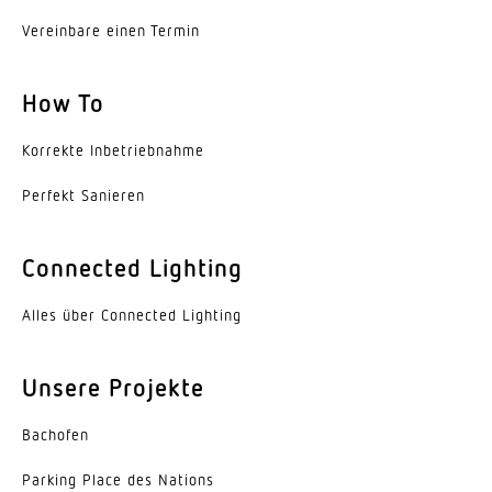
Innenbereich
Vereinbare einen Termin
Montageort
Decke
How To
Montageart
Korrekte Inbe­trieb­nahme
Aufputz
Perfekt Sanieren
Montagehöhe
2,5 – 5 m
Connected Lighting
optimale Montagehöhe
Alles über Connected Lighting
2,8 m
Montagehöhe max
Unsere Projekte
5,00 m
Bachofen
Mit Bewegungsmelder
Ja
Parking Place des Nations