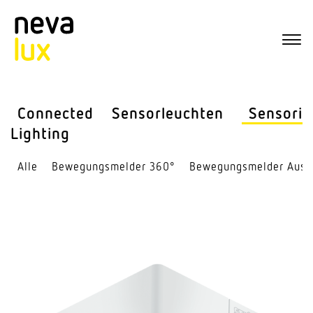
Connected
Sensor­leuchten
Sensorik
Lighting
Alle
Bewe­gungs­melder 360°
Bewe­gungs­melder Auss