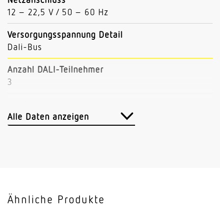
12 – 22,5 V / 50 – 60 Hz
Versorgungsspannung Detail
Dali-Bus
Anzahl DALI-Teilnehmer
3
Mit Busankopplung
Ja
Alle Daten anzeigen
Einstellungen via
Bus
Mit Fernbedienung
Nein
Ähnliche Produkte
Abmessungen (L x B x H)