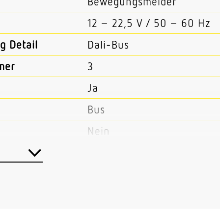
Bewegungsmelder
12 – 22,5 V / 50 – 60 Hz
g Detail
Dali-Bus
mer
3
Ja
Bus
Nein
x H)
78 x 94 x 94 mm
Passiv Infrarot
Ja
Master/Slave