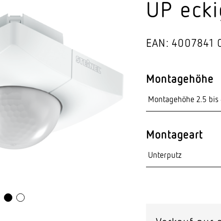
UP ecki
Video-Sensorik
nten
EAN: 4007841 
Montagehöhe
Montageart