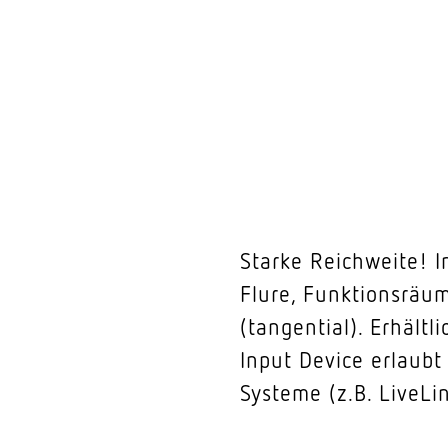
Starke Reichweite! I
Flure, Funktionsräum
(tangential). Erhält
Input Device erlaub
Systeme (z.B. LiveLi