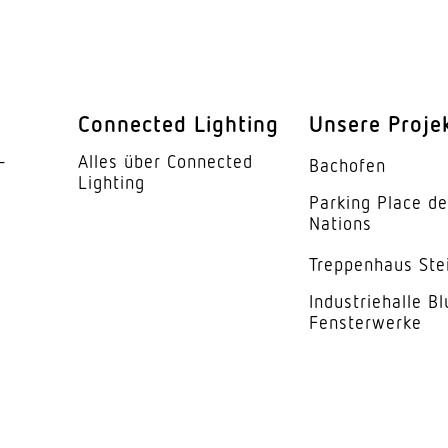
45 °
Ja
endung
Ja
Connected Lighting
Unsere Proje
barkeit
Nein
­
Alles über Connected
Bachofen
Lighting
Parking Place d
barkeit
Nein
Nations
12 x 6 m (72 m²)
Trep­penhaus Ste
l
23 x 6 m (138 m²)
Indus­trie­halle B
Fensterwerke
280 Schaltzonen
r
Ja
ung
2 – 1000 lx