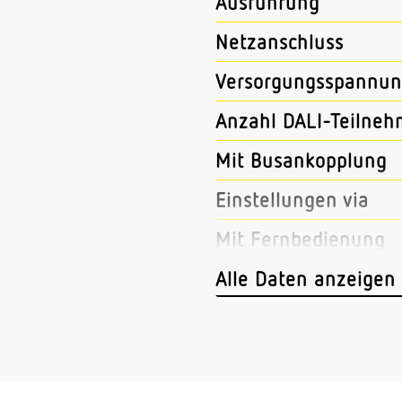
Ausführung
Netzanschluss
Versorgungsspannun
Anzahl DALI-Teilneh
Mit Busankopplung
Einstellungen via
Mit Fernbedienung
Abmessungen (L x B 
Alle Daten anzeigen
Sensortechnologie
Vernetzung
Art der Vernetzung