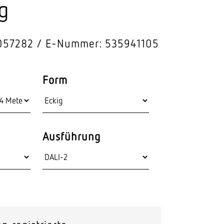
g
Stras­sen­leuchten
Wand­leuchten
057282
E-Nummer: 535941105
Form
Ausführung