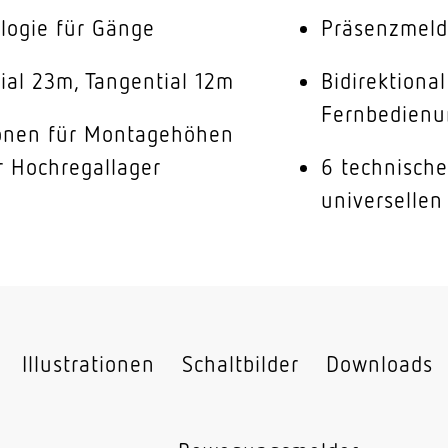
ologie für Gänge
Präsenzmeld
ial 23m, Tangential 12m
Bidirektiona
Fernbedienu
ionen für Montagehöhen
r Hochregallager
6 technisch
universellen
Illustrationen
Schaltbilder
Downloads