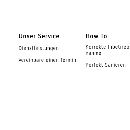
Öffnungswinkel
Unterkriechschutz
segmentweise Ausbl
Unser Service
How To
Elektronische Skalier
Korrekte Inbe­trieb
Dienst­leis­tungen
nahme
Mechanische Skalier
Vereinbare einen Termin
Perfekt Sanieren
Reichweite Radial
Reichweite Tangentia
Schaltzonen
Dämmerungsschalte
Dämmerungseinstell