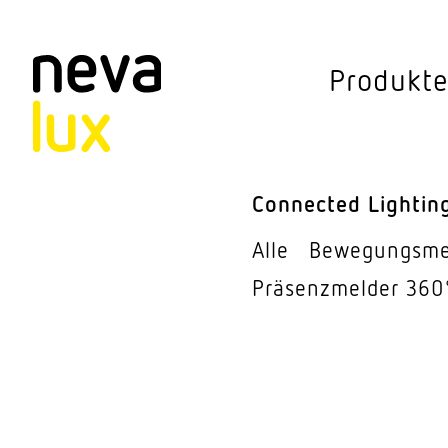
Vev
Produkt
Connected Li
Aussen­leuchten
Connected Lightin
Decken­leuchten
Alle
Bewe­gungs­m
Pendel­leuchten
Präsenz­melder 360
Sensorik
Steh­leuchten
Stras­sen­leuchte