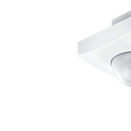
Wand­leuchten
System­kom­po­ne