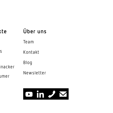
kte
Über uns
Team
es
Kontakt
Blog
inacker
News­letter
lumer