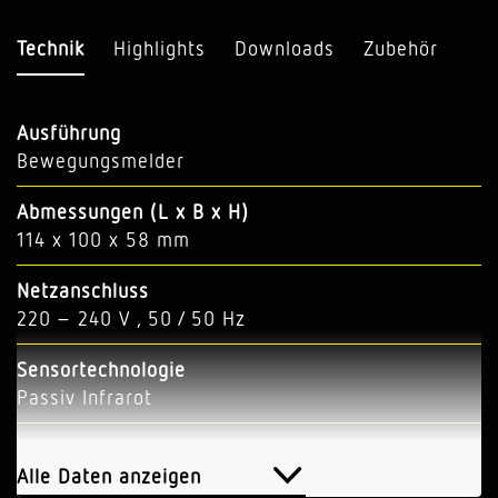
Technik
Highlights
Downloads
Zubehör
Ausführung
Bewegungsmelder
Abmessungen (L x B x H)
114 x 100 x 58 mm
Netzanschluss
220 – 240 V , 50 / 50 Hz
Sensortechnologie
Passiv Infrarot
Anwendung, Ort
Innenbereich, Aussenbereich
Alle Daten anzeigen