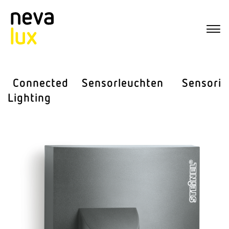
Connected
Sensor­leuchten
Sensorik
Lighting