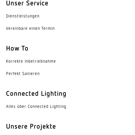
Unser Service
2 – 1000 lx
Zeiteinstellung
Dienst­leis­tungen
5 s – 15 Min.
Vereinbare einen Termin
Schaltausgang 1, Ohmsch
1000 W
How To
Schaltausgang 1, Anzahl LED/Leuchtstofflampen
Korrekte Inbe­trieb­nahme
6 stk.
Perfekt Sanieren
Konstantlichtregelung
Nein
Connected Lighting
Grundlichtfunktion
Alles über Connected Lighting
Nein
Mit Fernbedienung
Unsere Projekte
Nein