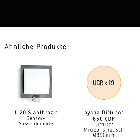
Montageort
Wand
Montageart
Aufputz
Ähnliche Produkte
Schaltzonen
512 Schaltzonen
Elektronische Skalierbarkeit
Nein
Mechanische Skalierbarkeit
Nein
L 20 S anthrazit
ayana Diffusor
Sensor-
850 CDP
optimale Montagehöhe
Aussenleuchte
Diffusor
2 m
Mikroprismatisch
Ø850mm