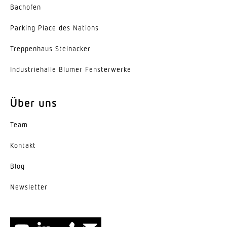
Bachofen
Vernetzung
Ja
Parking Place des Nations
Trep­penhaus Steinacker
Schutzart
IP54
Indus­trie­halle Blumer Fensterwerke
Werkstoff
Kunststoff
Über uns
Umgebungstemperatur
Team
-20 – 50 °C
Kontakt
Farbe
Blog
Anthrazit
News­letter
Farbe, RAL
9010