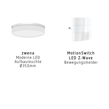
Erfassungswinkel
360 °
Öffnungswinkel
90 °
Unterkriechschutz
Ja
segmentweise Ausblendung
zwena
Moti­onS­witch
Moderne LED
LED Z‑Wave
Ja
Aufbauleuchte
Bewegungsmelder
Ø350mm
Reichweite Tangential
Ø 16 m (201 m²)
Dämmerungseinstellung Teach
Nein
Dämmerungseinstellung