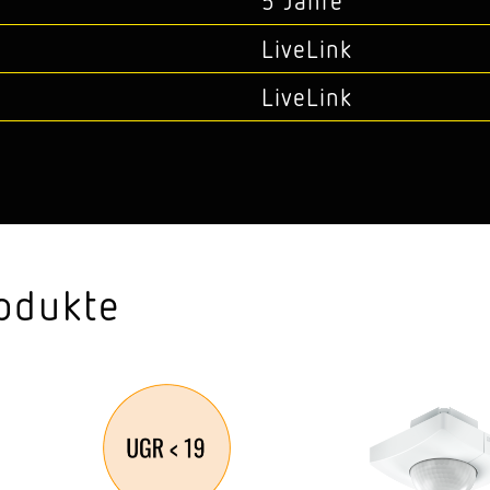
5 Jahre
LiveLink
LiveLink
odukte