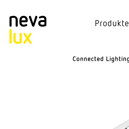
Vev
Produkt
Connected Li
Aussen­leuchten
Connected Lightin
Decken­leuchten
Pendel­leuchten
Sensorik
Steh­leuchten
Stras­sen­leuchte