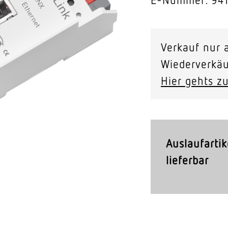
Video-Sensorik
nten
Verkauf nur a
Wiederverkäu
Hier gehts zu
Auslaufartik
lieferbar