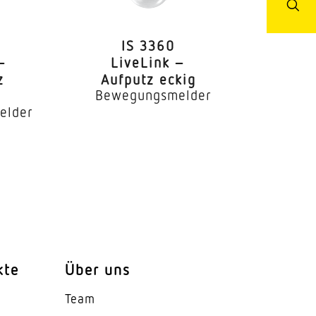
IS 3360
–
LiveLink –
z
Aufputz eckig
Bewegungsmelder
elder
kte
Über uns
Team