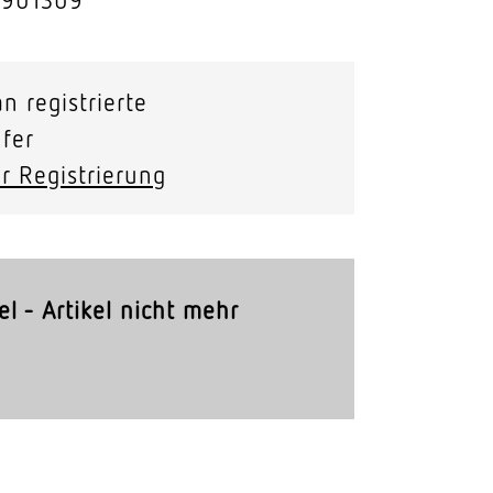
Stras­sen­leuchten
Wand­leuchten
n registrierte
fer
r Registrierung
el - Artikel nicht mehr