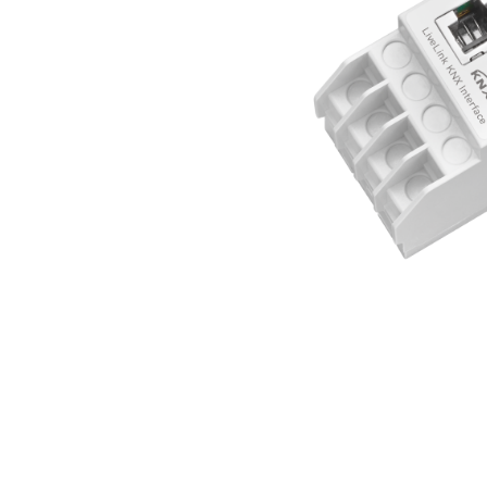
Wand­leuchten
System­kom­po­ne