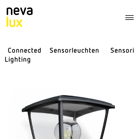
Connected
Sensor­leuchten
Sensorik
Lighting