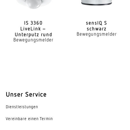
Nein
Grundlichtfunktion
Nein
IS 3360
sensIQ S
LiveLink –
schwarz
Bewegungsmelder
Unterputz rund
Leistung
Bewegungsmelder
15 W
Schlagfestigkeit
IK03
Schutzart
IP44
Unser Service
Schutzklasse
II
Dienst­leis­tungen
Umgebungstemperatur
Vereinbare einen Termin
von -20 bis 40 °C