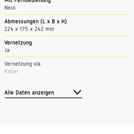
Mit Fernbedienung
Nein
Abmessungen (L x B x H)
224 x 175 x 242 mm
Vernetzung
Ja
Vernetzung via
Kabel
Anwendung, Ort
Aussenbereich
Alle Daten anzeigen
Anwendung, Raum
Hauseingang Hof & Einfahrt Rund ums Haus
Terrasse / Balkon