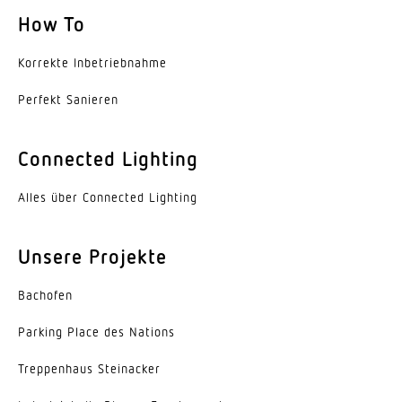
How To
Werkstoff
Kunststoff
Korrekte Inbe­trieb­nahme
Werkstoff des Gehäuses
Perfekt Sanieren
Kunststoff
Werkstoff der Abdeckung
Connected Lighting
Kunststoff strukturiert
Alles über Connected Lighting
Farbe
Schwarz
Unsere Projekte
Herstellergarantie
Bachofen
3 Jahre
Parking Place des Nations
Inkl. Hausnummernbogen
Nein
Trep­penhaus Steinacker