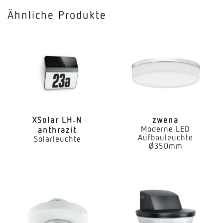
Montageort
Ähnliche Produkte
Wand
Montageart
Aufputz
Leistung
15 W
Mit Leuchtmittel
Nein
XSolar LH‑N
zwena
Moderne LED
anthrazit
Aufbauleuchte
Solarleuchte
Leuchtmittel
Ø350mm
Allgebrauchslampe
Sockel
E27
Mit Bewegungsmelder