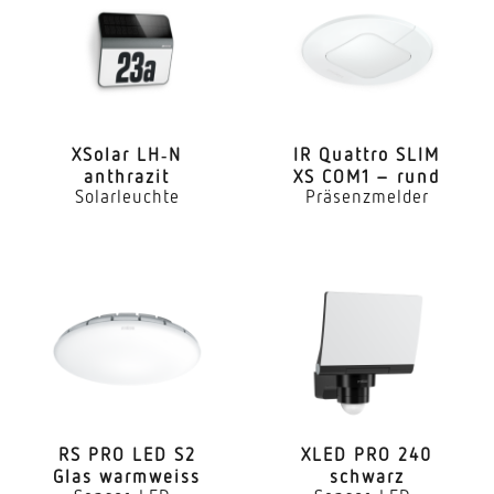
Anwendung, Raum
Aussenbereich Hauseingang Rund ums Haus
Terrasse / Balkon Hof & Einfahrt
Montageort
Wand
XSolar LH‑N
IR Quattro SLIM
anthrazit
XS COM1 – rund
Solarleuchte
Präsenzmelder
Montageart
Aufputz
Montagehöhe
1,80 – 3,00 m
optimale Montagehöhe
2 m
Montagehöhe max
RS PRO LED S2
XLED PRO 240
3,00 m
Glas warmweiss
schwarz