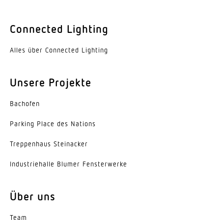
Unterkriechschutz
Ja
Connected Lighting
segmentweise Ausblendung
Ja
Alles über Connected Lighting
Elektronische Skalierbarkeit
Unsere Projekte
Nein
Bachofen
Mechanische Skalierbarkeit
Nein
Parking Place des Nations
Reichweite Radial
Trep­penhaus Steinacker
r = 3 m (14 m²)
Indus­trie­halle Blumer Fensterwerke
Reichweite Tangential
r = 10 m (157 m²)
Über uns
Dämmerungsschalter
Team