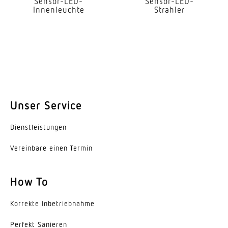
Sensor-LED-
Sensor-LED-
Innenleuchte
Strahler
Leistung
60 W
Eigenverbrauch
0,55 W
Mit Leuchtmittel
Nein
Unser Service
Leuchtmittel
Dienst­leis­tungen
Allgebrauchslampe
Vereinbare einen Termin
Sockel
E27
How To
Mit Bewegungsmelder
Korrekte Inbe­trieb­nahme
Ja
Perfekt Sanieren