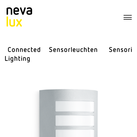
Connected
Sensor­leuchten
Sensorik
Lighting