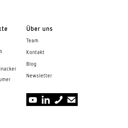
kte
Über uns
Team
es
Kontakt
Blog
inacker
News­letter
lumer