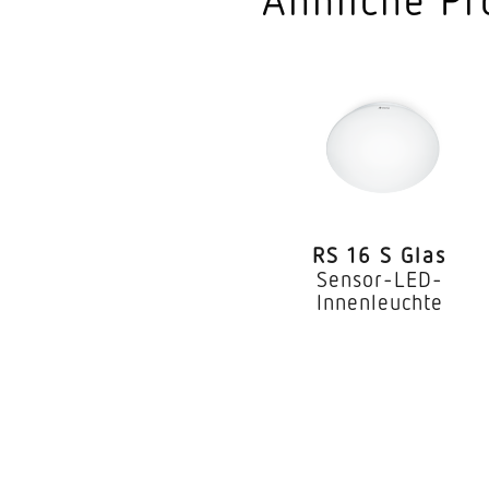
Montagehöhe
optimale Montagehö
Montagehöhe max
Leistung
Eigenverbrauch
RS 16 S Glas
Mit Leuchtmittel
Sensor-LED-
Innenleuchte
Leuchtmittel
Sockel
Mit Bewegungsmeld
Unterkriechschutz