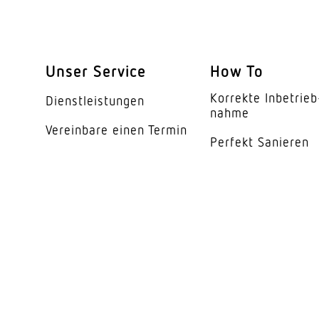
segmentweise Ausbl
Elektronische Skalier
Unser Service
How To
Mechanische Skalier
Korrekte Inbe­trieb
Dienst­leis­tungen
Reichweite Radial
nahme
Vereinbare einen Termin
Reichweite Tangentia
Perfekt Sanieren
Dämmerungsschalte
Dämmerungseinstell
Zeiteinstellung
Grundlichtfunktion
Leistung