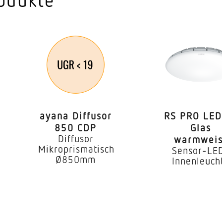
1,80 – 3,00 m
he
2 m
3,00 m
60 W
0,55 W
ayana Diffusor
RS PRO LED
Nein
850 CDP
Glas
Diffusor
warmweis
Allgebrauchslampe
Mikroprismatisch
Sensor-LE
Ø850mm
Innenleuch
E27
er
Ja
Ja