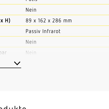
Nein
x H)
89 x 162 x 286 mm
Passiv Infrarot
Nein
bar
Nein
Aussenbereich
Aussenbereich Hauseingang Rund 
Hof & Einfahrt
Wand
Aufputz
odukte