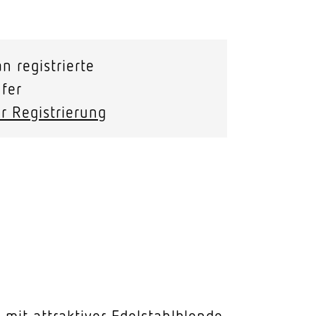
Stras­sen­leuchten
Wand­leuchten
n registrierte
fer
r Registrierung
mit attraktiver Edelstahlblende,