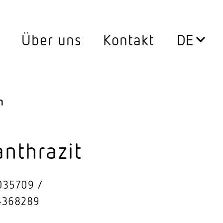
Über uns
Kontakt
Leuchten
0°
Aussen­leuchten
n
ssen
Decken­leuchten
Down­lights
anthrazit
LED Leuch­ten­ein­sätze
035709
Pendel­leuchten
4368289
ersatz
Steh­leuchten