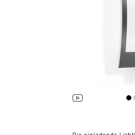
Wand­leuchten
System­kom­po­ne
Die einladende Licht