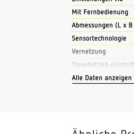
Mit Fernbedienung
Abmessungen (L x B 
Sensortechnologie
Vernetzung
Slavebetrieb einstell
Anwendung, Ort
Alle Daten anzeigen
Anwendung, Raum
Montageort
Montageart
Ähnliche Pr