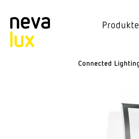
Vev
Produkt
Connected Li
Aussen­leuchten
Connected Lightin
Decken­leuchten
Pendel­leuchten
Sensorik
Steh­leuchten
Stras­sen­leuchte