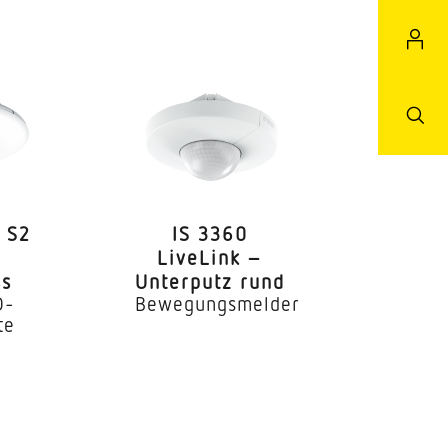
 S2
IS 3360
LiveLink –
s
Unterputz rund
D-
Bewegungsmelder
te