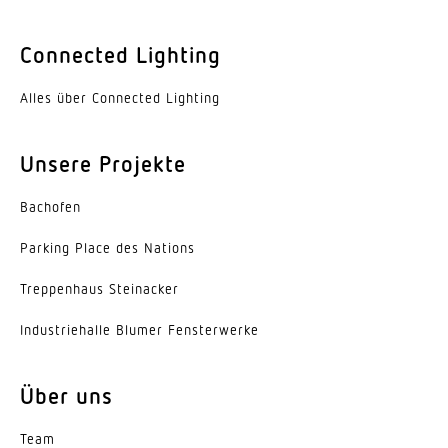
segmentweise Ausblendung
Connected Lighting
Ja
Alles über Connected Lighting
Elektronische Skalierbarkeit
Nein
Unsere Projekte
Mechanische Skalierbarkeit
Bachofen
Nein
Parking Place des Nations
Reichweite Radial
r = 5 m (31 m²)
Trep­penhaus Steinacker
Reichweite Tangential
Indus­trie­halle Blumer Fensterwerke
r = 12 m (176 m²)
Über uns
Dämmerungsschalter
Ja
Team