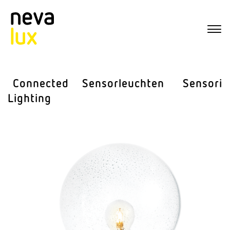
Connected
Sensor­leuchten
Sensorik
Lighting