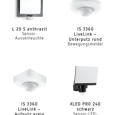
Aussenbereich Hauseingang Rund ums Haus
Terrasse / Balkon Hof & Einfahrt
Montageort
Wand
L 20 S anthrazit
IS 3360
Sensor-
LiveLink –
Aussenleuchte
Unterputz rund
Montageart
Bewegungsmelder
Aufputz
Montagehöhe
1,80 – 3,00 m
optimale Montagehöhe
2 m
Montagehöhe max
3,00 m
IS 3360
XLED PRO 240
LiveLink –
schwarz
Leistung
Sensor-LED-
Aufputz eckig