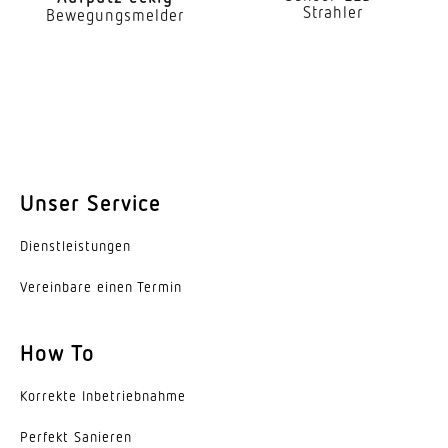
Strahler
Bewegungsmelder
60 W
Eigenverbrauch
0,55 W
Mit Leuchtmittel
Nein
Unser Service
Leuchtmittel
Allgebrauchslampe
Dienst­leis­tungen
Sockel
Vereinbare einen Termin
E27
How To
Mit Bewegungsmelder
Ja
Korrekte Inbe­trieb­nahme
Unterkriechschutz
Perfekt Sanieren
Nein