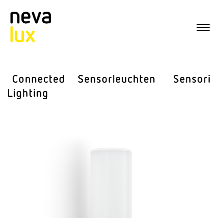
Connected
Sensor­leuchten
Sensorik
Lighting