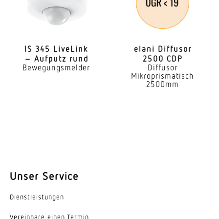
Leistung
14 W
IS 345 LiveLink
elani Diffusor
Effizienz
– Aufputz rund
2500 CDP
67 lm/W
Bewegungsmelder
Diffusor
Mikroprismatisch
2500mm
gemessener Lichtstrom (360°)
925 lm
Farbtemperatur
3000 K
Farbwiedergabeindex
= 80
Unser Service
Mit Leuchtmittel
Dienst­leis­tungen
Ja, STEINEL LED-System
Vereinbare einen Termin