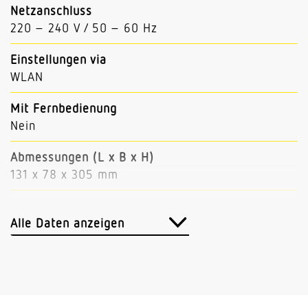
Netzanschluss
220 – 240 V / 50 – 60 Hz
Einstellungen via
WLAN
Mit Fernbedienung
Nein
Abmessungen (L x B x H)
131 x 78 x 305 mm
Sensortechnologie
Passiv Infrarot
Alle Daten anzeigen
Vernetzung via
WLAN
Anwendung, Ort