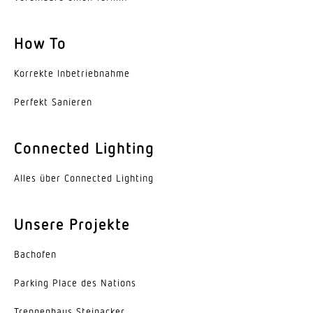
Leuchtmittel
LED nicht austauschbar
How To
Lebensdauer LED L70B50 (25°)
Korrekte Inbe­trieb­nahme
> 36000 Std
Perfekt Sanieren
Mittlere Bemessungslebensdauer Netzteil bei 25°C
> 36000 Std
Connected Lighting
Sockel
Alles über Connected Lighting
Ohne
LED Kühlsystem
Unsere Projekte
Passive Thermo Control
Bachofen
Mit Bewegungsmelder
Ja
Parking Place des Nations
Öffnungswinkel
Trep­penhaus Steinacker