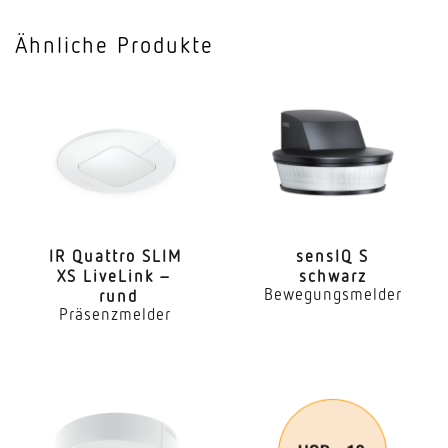
Aussenbereich
Ähnliche Produkte
Anwendung, Raum
AufenthaltsraumHauseingangHof & Einfahrt
Montageort
Wand
Montageart
Aufputz
IR Quattro SLIM
sensIQ S
XS LiveLink –
schwarz
Montagehöhe
Bewegungsmelder
rund
1,80 – 2,00 m
Präsenzmelder
optimale Montagehöhe
2 m
Montagehöhe max
2,00 m