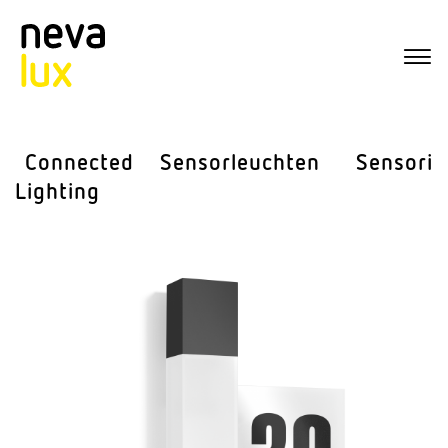
Connected
Sensor­leuchten
Sensorik
Lighting