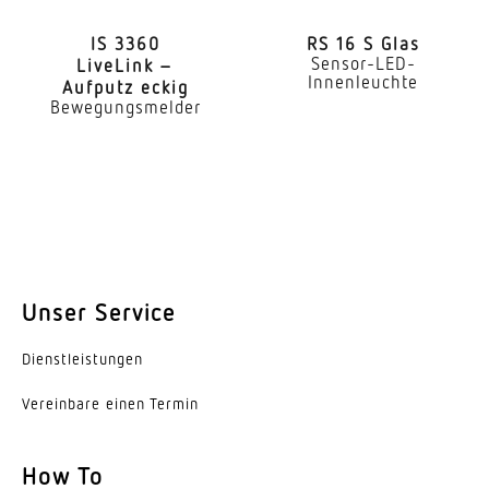
LED Kühlsystem
Passive Thermo Control
IS 3360
RS 16 S Glas
Sensor-LED-
LiveLink –
Mit Bewegungsmelder
Innenleuchte
Aufputz eckig
Ja
Bewegungsmelder
Erfassungswinkel
360 °
Öffnungswinkel
90 °
Unser Service
Unterkriechschutz
Ja
Dienst­leis­tungen
segmentweise Ausblendung
Vereinbare einen Termin
Ja
Elektronische Skalierbarkeit
How To