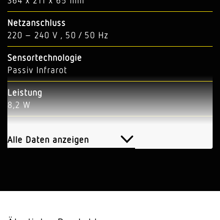
364 x 211 x 65 mm
Netzanschluss
220 – 240 V , 50 / 50 Hz
Sensortechnologie
Passiv Infrarot
Leistung
8,2 W
Lichtstrom
663 lm
Alle Daten anzeigen
Farbtemperatur
3000 K
Farbabweichung LED
SDCM3