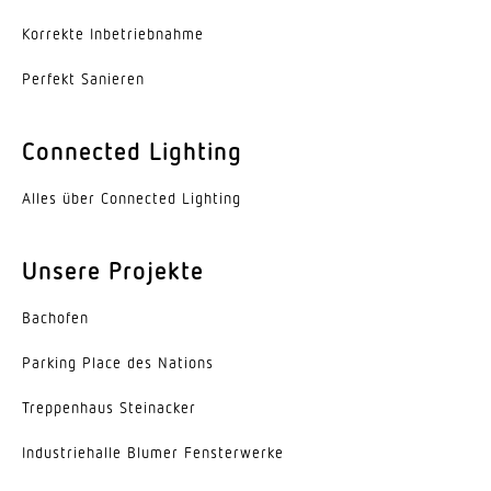
Nein
Korrekte Inbe­trieb­nahme
Mechanische Skalierbarkeit
Perfekt Sanieren
Nein
Reichweite Tangential
Connected Lighting
r = 8 m (201 m²)
Alles über Connected Lighting
Dämmerungsschalter
Ja
Unsere Projekte
Dämmerungseinstellung
2 – 2000 lx
Bachofen
Parking Place des Nations
Zeiteinstellung
5 s – 15 Min.
Trep­penhaus Steinacker
Softlichtstart
Indus­trie­halle Blumer Fensterwerke
Ja