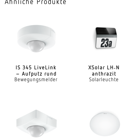
Ähnliche Produkte
Farbwiedergabeindex CRI
80-89
Mit Leuchtmittel
Ja, STEINEL LED-System
Leuchtmittel
LED nicht austauschbar
IS 345 LiveLink
XSolar LH‑N
– Aufputz rund
anthrazit
Lebensdauer LED (Max. °C)
Bewegungsmelder
Solarleuchte
50000 Std
Lichtstromrückgang nach LM80
L70B10
Sockel
Ohne