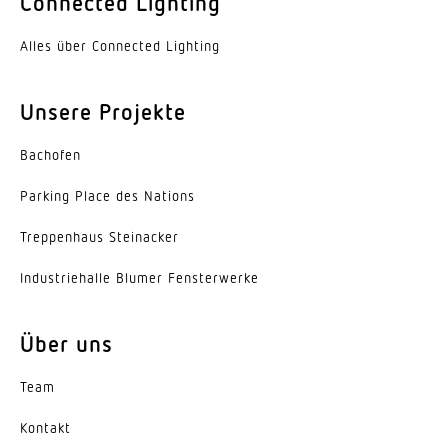
Connected Lighting
LED nicht austauschbar
Alles über Connected Lighting
Lebensdauer LED (Max. °C)
50000 Std
Unsere Projekte
Lebensdauer LED L70B50 (25°)
> 60000 Std
Bachofen
Parking Place des Nations
Sockel
Ohne
Trep­penhaus Steinacker
LED Kühlsystem
Indus­trie­halle Blumer Fensterwerke
Passive Thermo Control
Über uns
Mit Bewegungsmelder
Ja
Team
Unterkriechschutz
Kontakt
Ja