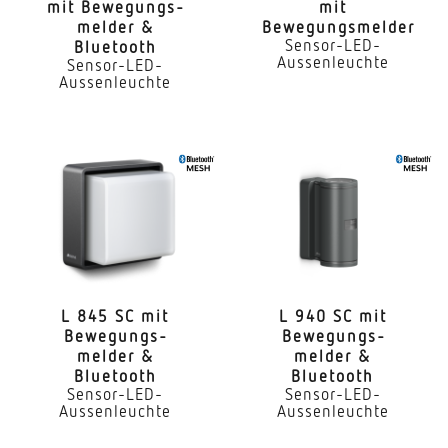
mit Bewe­gungs­
mit
melder &
Bewegungsmelder
Montageort
Sensor-LED-
Bluetooth
Wand
Aussenleuchte
Sensor-LED-
Aussenleuchte
Montageart
Aufputz
Montagehöhe
1,80 – 2,50 m
optimale Montagehöhe
2 m
L 845 SC mit
L 940 SC mit
Montagehöhe max
Bewe­gungs­
Bewe­gungs­
2,50 m
melder &
melder &
Bluetooth
Bluetooth
Leistung
Sensor-LED-
Sensor-LED-
Aussenleuchte
Aussenleuchte
8,5 W