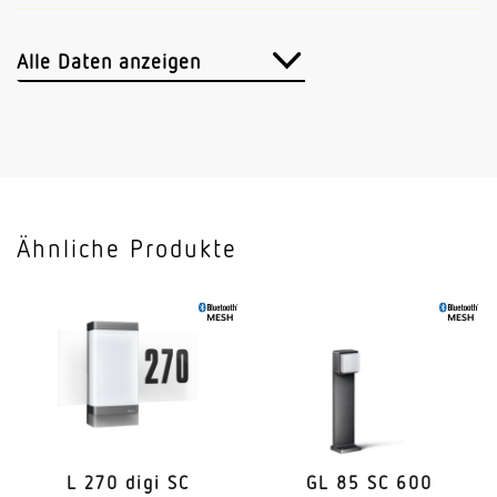
Sensortechnologie
Passiv Infrarot
Alle Daten anzeigen
Vernetzung
Ja
Vernetzung via
Kabel
Ähnliche Produkte
Slavebetrieb einstellbar
Nein
Anwendung, Ort
Außenbereich
Anwendung, Raum
Außenbereich Hauseingang Rund ums Haus Hof &
Einfahrt
L 270 digi SC
GL 85 SC 600