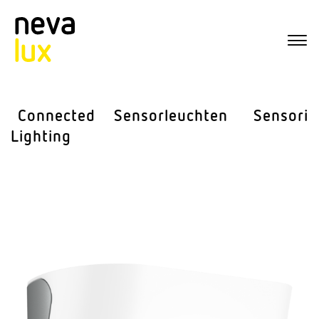
Connected
Sensor­leuchten
Sensorik
Lighting