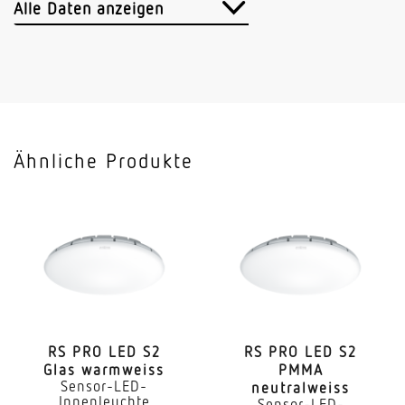
Passiv Infrarot
Alle Daten anzeigen
Vernetzung
Nein
Slavebetrieb einstellbar
Nein
Ähnliche Produkte
Anwendung, Ort
Aussenbereich
Anwendung, Raum
Aussenbereich Hauseingang Rund ums Haus
Terrasse / Balkon
Montageort
Wand
RS PRO LED S2
RS PRO LED S2
Glas warmweiss
PMMA
Sensor-LED-
neutralweiss
Montageart
Innenleuchte
Sensor-LED-