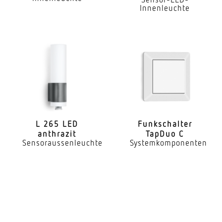
Aufputz
Innenleuchte
Montagehöhe
1,80 – 2,50 m
optimale Montagehöhe
2 m
Montagehöhe max
2,50 m
L 265 LED
Funk­schalter
anthrazit
TapDuo C
Leistung
Sensoraussenleuchte
Systemkomponenten
8,3 W
gemessener Lichtstrom (360°)
729 lm
Farbtemperatur
3000 K