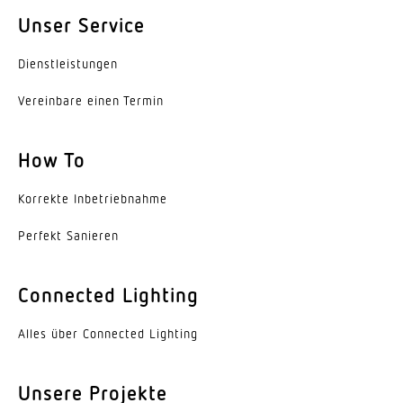
Unser Service
Farbabweichung LED
SDCM3
Dienst­leis­tungen
Mit Leuchtmittel
Vereinbare einen Termin
Ja, STEINEL LED-System
How To
Leuchtmittel
LED nicht austauschbar
Korrekte Inbe­trieb­nahme
Lebensdauer LED (Max. °C)
Perfekt Sanieren
50000 Std
Lebensdauer LED L70B50 (25°)
Connected Lighting
> 60000 Std
Alles über Connected Lighting
Sockel
Ohne
Unsere Projekte