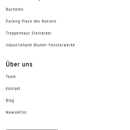
LED Kühlsystem
Bachofen
Passive Thermo Control
Parking Place des Nations
Mit Bewegungsmelder
Ja
Trep­penhaus Steinacker
Unterkriechschutz
Indus­trie­halle Blumer Fensterwerke
Ja
Über uns
segmentweise Ausblendung
Ja
Team
Elektronische Skalierbarkeit
Kontakt
Nein
Blog
Mechanische Skalierbarkeit
News­letter
Nein
Reichweite Radial