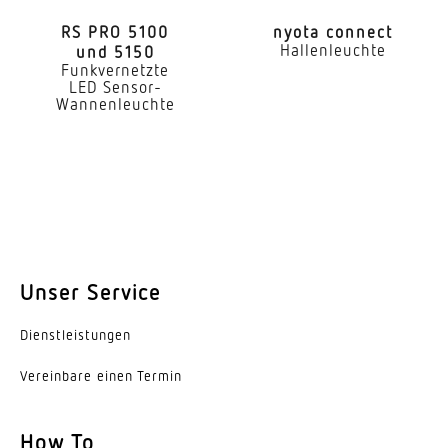
Montageart
RS PRO 5100
nyota connect
Hallenleuchte
und 5150
Aufputz
Funkvernetzte
LED Sensor-
Montagehöhe
Wannenleuchte
1,80 – 2,50 m
optimale Montagehöhe
2 m
Montagehöhe max
2,50 m
Unser Service
Leistung
Dienst­leis­tungen
9,8 W
Vereinbare einen Termin
Effizienz
69 lm/W
How To