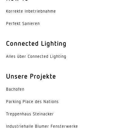
gemessener Lichtstrom (360°)
679 lm
Korrekte Inbe­trieb­nahme
Perfekt Sanieren
Farbtemperatur
3000 K
Connected Lighting
Farbabweichung LED
SDCM3
Alles über Connected Lighting
Mit Leuchtmittel
Ja, STEINEL LED-System
Unsere Projekte
Leuchtmittel
Bachofen
LED nicht austauschbar
Parking Place des Nations
Lebensdauer LED L70B50 (25°)
Trep­penhaus Steinacker
> 60000 Std
Indus­trie­halle Blumer Fensterwerke
Lichtstromrückgang nach LM80