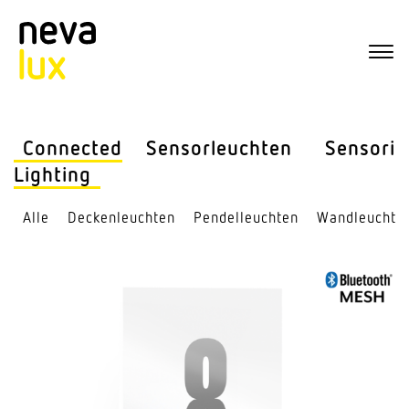
Connected
Sensor­leuchten
Sensorik
Lighting
Alle
Decken­leuchten
Pendel­leuchten
Wand­leuchte