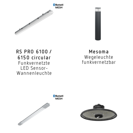
Master/Master Master/Slave
Sendereichweite
30 m
Vernetzung via
Bluetooth Mesh
RS PRO 6100 /
Mesoma
Wegeleuchte
6150 circular
Slavebetrieb einstellbar
funkvernetzbar
Funkvernetzte
Ja
LED Sensor-
Wannenleuchte
Anwendung, Ort
Außenbereich
Anwendung, Raum
Hauseingang
Montageort
Wand