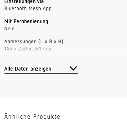
Einstellungen via
Bluetooth Mesh App
Mit Fernbedienung
Nein
Abmessungen (L x B x H)
146 x 230 x 261 mm
Sensortechnologie
iHF (Intelligente Hochfrequenz-Technik)
Alle Daten anzeigen
Sendeleistung
< 1 mW
Vernetzung
Ja
Ähnliche Produkte
Art der Vernetzung