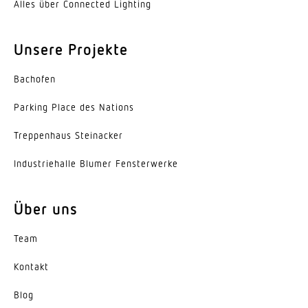
Alles über Connected Lighting
LED nicht austauschbar
Lebensdauer LED (Max. °C)
Unsere Projekte
50000 Std
Bachofen
Lebensdauer LED L70B50 (25°)
> 60000 Std
Parking Place des Nations
Trep­penhaus Steinacker
Sockel
Ohne
Indus­trie­halle Blumer Fensterwerke
LED Kühlsystem
Passive Thermo Control
Über uns
Mit Bewegungsmelder
Team
Ja
Kontakt
Unterkriechschutz
Blog
Ja