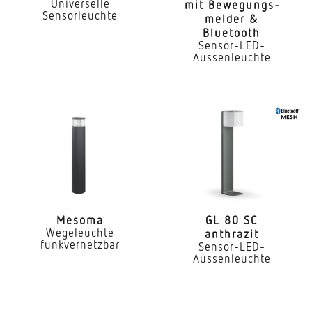
Universelle
mit Bewe­gungs­
Sensorleuchte
melder &
Montageort
Bluetooth
Wand
Sensor-LED-
Aussenleuchte
Montageart
Aufputz
Montagehöhe
1,80 – 2,50 m
optimale Montagehöhe
2 m
Mesoma
GL 80 SC
Montagehöhe max
Wegeleuchte
anthrazit
2,50 m
funkvernetzbar
Sensor-LED-
Aussenleuchte
Leistung
8,5 W