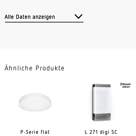
Sensortechnologie
Passiv Infrarot
Alle Daten anzeigen
Vernetzung
Ja
Vernetzung via
Kabel
Ähnliche Produkte
Slavebetrieb einstellbar
Nein
Anwendung, Ort
Außenbereich
Anwendung, Raum
Außenbereich Hauseingang Rund ums Haus Hof &
Einfahrt
P‑Serie flat
L 271 digi SC