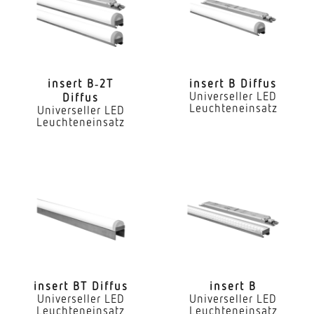
Ja
LED Nennstrom
300 mA
insert B‑2T
insert B Diffus
Universeller LED
Diffus
Farbtemperatur
Leuchteneinsatz
Universeller LED
3000 K
Leuchteneinsatz
Farbwiedergabeindex CRI
80-89
Geeignet für Lichtbandkonfiguration
Ja
Art der Verdrahtung
geeignet für Durchgangsverdrahtung
insert BT Diffus
insert B
Leuchtmittel
Universeller LED
Universeller LED
Leuchteneinsatz
Leuchteneinsatz