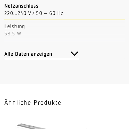
Netzanschluss
220...240 V / 50 – 60 Hz
Leistung
58.5 W
Lichtstrom
9284 lm
Alle Daten anzeigen
Leuchtenlichtausbeute
159 lm/W
Mit Bewegungsmelder
Nein
Ähnliche Produkte
Mit Notlicht
Nein
Dimmung DALI