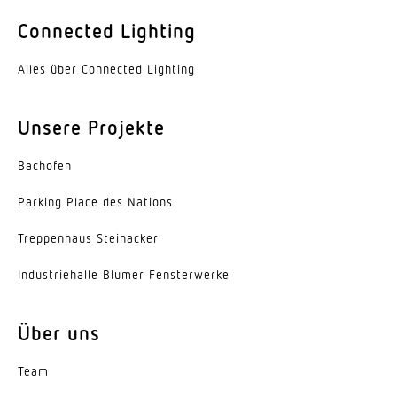
Farbe
Connected Lighting
Aluminium
Alles über Connected Lighting
Werkstoff der Abdeckung
PMMA
Unsere Projekte
Ausstrahlungswinkel
Bachofen
38°
Parking Place des Nations
Energieeffizienzklasse
C
Trep­penhaus Steinacker
Herstellergarantie
Indus­trie­halle Blumer Fensterwerke
5 Jahre
Über uns
Variante
2-Flammig, Engstrahlend 40°
Team