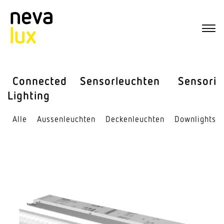
Connected
Sensor­leuchten
Sensorik
Lighting
Alle
Aussen­leuchten
Decken­leuchten
Down­lights