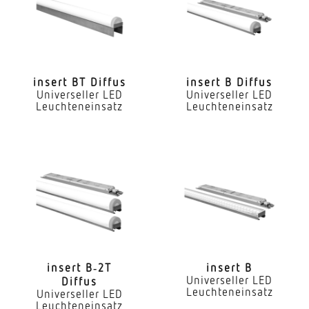
Ja
LED Nennstrom
300 mA
insert BT Diffus
insert B Diffus
Universeller LED
Universeller LED
Farbtemperatur
Leuchteneinsatz
Leuchteneinsatz
3000 K
Farbwiedergabeindex CRI
80-89
Geeignet für Lichtbandkonfiguration
Ja
Art der Verdrahtung
geeignet für Durchgangsverdrahtung
insert B‑2T
insert B
Universeller LED
Diffus
Leuchteneinsatz
Leuchtmittel
Universeller LED
Leuchteneinsatz