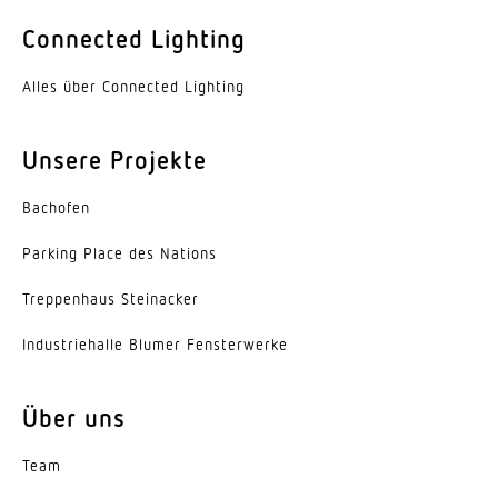
Farbe
Connected Lighting
Aluminium
Alles über Connected Lighting
Werkstoff der Abdeckung
PMMA
Unsere Projekte
Ausstrahlungswinkel
Bachofen
60°
Parking Place des Nations
Energieeffizienzklasse
C
Trep­penhaus Steinacker
Herstellergarantie
Indus­trie­halle Blumer Fensterwerke
5 Jahre
Über uns
Variante
2-Flammig, Engstrahlend 60°
Team