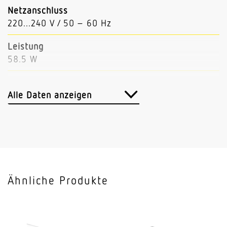
Netzanschluss
220...240 V / 50 – 60 Hz
Leistung
58.5 W
Lichtstrom
9480 lm
Alle Daten anzeigen
Leuchtenlichtausbeute
162 lm/W
Mit Bewegungsmelder
Nein
Ähnliche Produkte
Mit Notlicht
Nein
Dimmung DALI