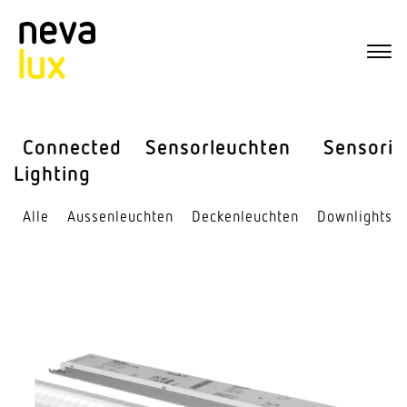
Connected
Sensor­leuchten
Sensorik
Lighting
Alle
Aussen­leuchten
Decken­leuchten
Down­lights