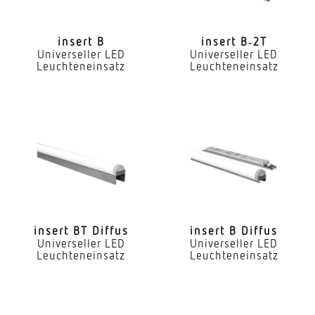
LED Nennstrom
300 mA
insert B
insert B‑2T
Universeller LED
Universeller LED
Farbtemperatur
Leuchteneinsatz
Leuchteneinsatz
3000 K
Farbwiedergabeindex CRI
80-89
Geeignet für Lichtbandkonfiguration
Ja
Art der Verdrahtung
geeignet für Durchgangsverdrahtung
insert BT Diffus
insert B Diffus
Universeller LED
Universeller LED
Leuchteneinsatz
Leuchteneinsatz
Leuchtmittel
LED
Austauschbares Betriebsgerät