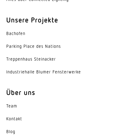
Werkstoff der Abdeckung
Unsere Projekte
PMMA
Ausstrahlungswinkel
Bachofen
120°
Parking Place des Nations
Energieeffizienzklasse
Trep­penhaus Steinacker
D
Indus­trie­halle Blumer Fensterwerke
Herstellergarantie
5 Jahre
Über uns
Variante
Team
2-Flammig, Diffuse Optik
Kontakt
Blog