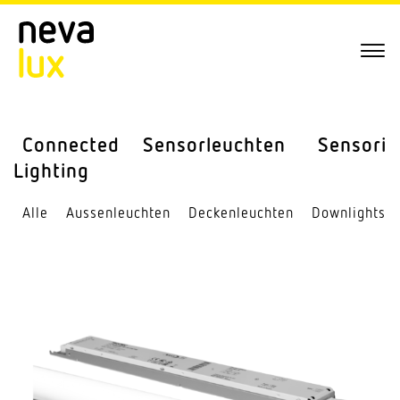
Connected
Sensor­leuchten
Sensorik
Lighting
Alle
Aussen­leuchten
Decken­leuchten
Down­lights