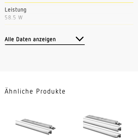
Leistung
58.5 W
Lichtstrom
7427 lm
Alle Daten anzeigen
Leuchtenlichtausbeute
127 lm/W
Mit Bewegungsmelder
Nein
Ähnliche Produkte
Mit Notlicht
Nein
Dimmung DALI
Ja